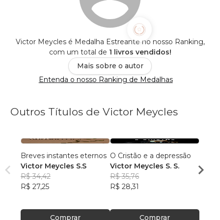
Victor Meycles é Medalha Estreante no nosso Ranking,
com um total de
1 livros vendidos!
Mais sobre o autor
Entenda o nosso Ranking de Medalhas
Outros Títulos de Victor Meycles
Breves instantes eternos
O Cristão e a depressão
As Av
Victor Meycles S.S
Victor Meycles S. S.
Victo
R$ 34,42
R$ 35,76
R$ 40
R$ 27,25
R$ 28,31
R$ 32
Comprar
Comprar