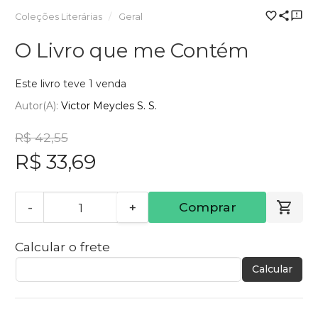
Coleções Literárias
Geral
O Livro que me Contém
Este livro teve 1 venda
Autor(a):
Victor Meycles S. S.
R$ 42,55
R$ 33,69
-
+
Comprar
Calcular o frete
Calcular