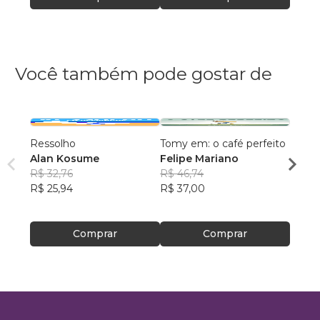
Você também pode gostar de
Ressolho
Tomy em: o café perfeito
Café 
Alan Kosume
Felipe Mariano
Marce
R$ 32,76
R$ 46,74
R$ 54
R$ 25,94
R$ 37,00
R$ 43
Comprar
Comprar