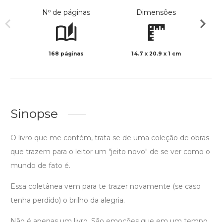
Nº de páginas
Dimensões
168 páginas
14.7 x 20.9 x 1 cm
Preto 
Sinopse
O livro que me contém, trata se de uma coleção de obras
que trazem para o leitor um "jeito novo" de se ver como o
mundo de fato é.
Essa coletânea vem para te trazer novamente (se caso
tenha perdido) o brilho da alegria.
Não é apenas um livro. São emoções que em um tempo,