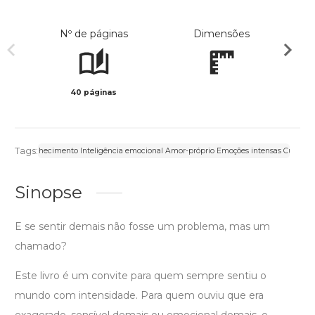
Nº de páginas
Dimensões
40 páginas
Preto 
Tags:
ais Autoconhecimento Inteligência emocional Amor-próprio Emoções intensas Cura em
Sinopse
E se sentir demais não fosse um problema, mas um
chamado?
Este livro é um convite para quem sempre sentiu o
mundo com intensidade. Para quem ouviu que era