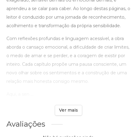
exagerado, sensível demais ou emocional demais, e
aprendeu a se calar para caber. Ao longo destas páginas, o
leitor é conduzido por uma jornada de reconhecimento,
acolhimento e transformação da própria sensibilidade.
Com reflexões profundas e linguagem acessível, a obra
aborda o cansaço emocional, a dificuldade de criar limites,
o medo de amar e se perder, e a coragem de existir por
inteiro. Cada capítulo propõe uma pausa consciente, um
novo olhar sobre os sentimentos e a construção de uma
relação mais honesta consigo mesmo.
Aqui, a sen ...
Ver mais
Avaliações