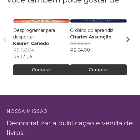
Desprogramar para
O diário do aprendiz
Mergu
despertar
Charles Assunção
aprec
Kéuren Cañedo
R$ 80,84
Werne
R$ 153,04
R$ 64,00
R$ 44
R$ 121,16
R$ 34
Comprar
Comprar
NOSSA MISSÃO
Democratizar a publicação e venda de
livros.