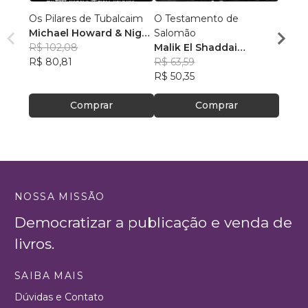
Os Pilares de Tubalcaim
O Testamento de
Um Gr
Michael Howard & Nigel
Salomão
Mode
Jackson
R$ 102,08
Malik El Shaddai
Rufu
R$ 80,81
Editorial
R$ 63,59
R$ 32
R$ 50,35
R$ 26
Comprar
Comprar
NOSSA MISSÃO
Democratizar a publicação e venda de
livros.
SAIBA MAIS
Dúvidas e Contato