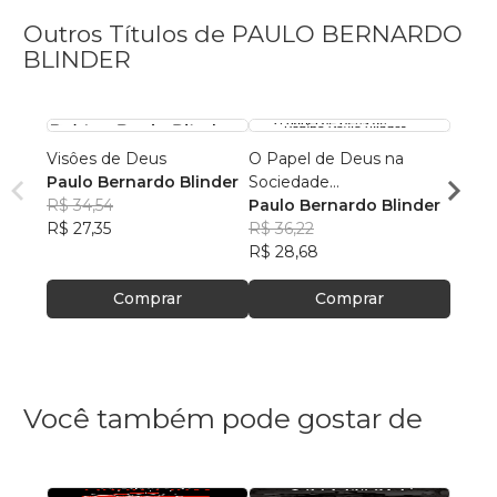
Outros Títulos de PAULO BERNARDO
BLINDER
Visôes de Deus
O Papel de Deus na
O pap
Paulo Bernardo Blinder
Sociedade
Antig
R$ 34,54
Contemporanea
Paulo Bernardo Blinder
Dr. P
R$ 27,35
R$ 36,22
Blind
R$ 32
R$ 28,68
R$ 25
Comprar
Comprar
Você também pode gostar de