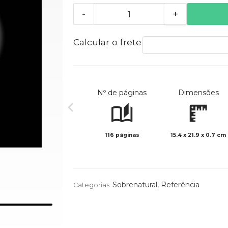
-
+
Calcular o frete
Nº de páginas
Dimensões
116 páginas
15.4 x 21.9 x 0.7 cm
Sobrenatural
,
Referência
Categorias: