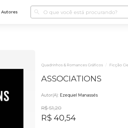
Autores
Quadrinhos & Romances Gráficos
Ficção Cie
ASSOCIATIONS
Autor(a):
Ezequiel Manassés
R$ 51,20
R$ 40,54