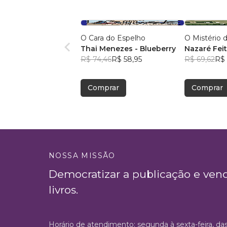
O Cara do Espelho
O Mistério
Thai Menezes - Blueberry
Nazaré Fei
R$ 74,46
R$ 58,95
R$ 69,62
R$ 
Comprar
Comprar
NOSSA MISSÃO
Democratizar a publicação e ven
livros.
Horário de atendimento: segunda à sexta-feira, da