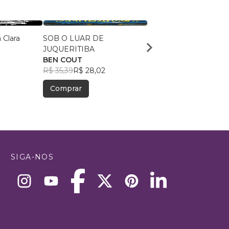
 Clara
SOB O LUAR DE
PEDRO IVO O CONA
JUQUERITIBA
BRASILEIRO 3
BEN COUT
LUCIANO SANTOS
R$ 35,39
R$ 28,02
SANTANA
R$ 37,90
R$ 30,00
Comprar
Comprar
SIGA-NOS