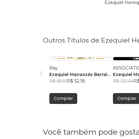
Ezequiel Henri
Outros Títulos de Ezequiel H
Ray
ASSOCIATI
Ezequiel Manassés Barral
Ezequiel M
Henriques
R$ 65,91
R$ 52,18
R$ 123,04
R$
Comprar
Comprar
Você também pode gosta