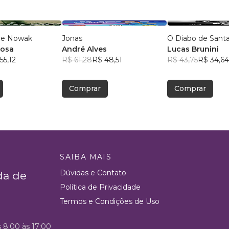
 de Nowak
Jonas
O Diabo de Santa
tosa
André Alves
Lucas Brunini
55,12
R$ 61,28
R$ 48,51
R$ 43,75
R$ 34,64
Comprar
Comprar
SAIBA MAIS
Dúvidas e Contato
da de
Política de Privacidade
Termos e Condições de Uso
s 8:00 às 17:00