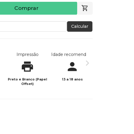
Comprar
Calcular
Impressão
Idade recomendada
Data de publicaç
Preto e Branco (Papel
13 a 18 anos
26/01/2026
Offset)