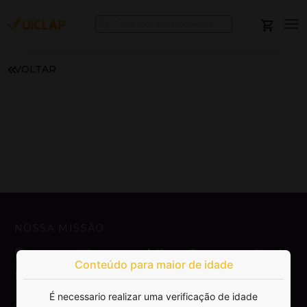
VOLTAR
NOSSA MISSÃO
Democratizar a publicação e venda de
Conteúdo para maior de idade
livros.
É necessario realizar uma verificação de idade
SAIBA MAIS