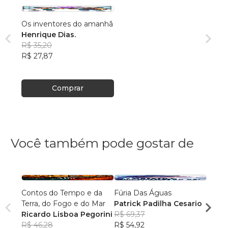
Os inventores do amanhã
Henrique Dias.
R$ 35,20
R$ 27,87
Comprar
Você também pode gostar de
Contos do Tempo e da
Fúria Das Águas
O Prí
Terra, do Fogo e do Mar
Patrick Padilha Cesario
Franc
Ricardo Lisboa Pegorini
R$ 69,37
R$ 61
R$ 46,28
R$ 54,92
R$ 48