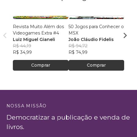
Revista Muito Além dos
50 Jogos para Conhecer o
Revis
Videogames Extra #4
MSX
Video
Luiz Miguel Gianeli
João Cláudio Fidelis
L. M. 
R$ 44,19
R$ 94,72
R$ 56
R$ 34,99
R$ 74,99
R$ 44
Comprar
Comprar
NOSSA MISSÃO
Democratizar a publicação e venda de
livros.