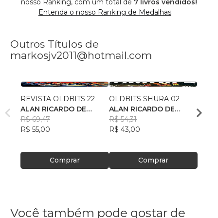
nosso Ranking, com um total de
7 livros vendidos!
Entenda o nosso Ranking de Medalhas
Outros Títulos de
markosjv2011@hotmail.com
REVISTA OLDBITS 22
OLDBITS SHURA 02
OLDB
ALAN RICARDO DE
ALAN RICARDO DE
Alan 
OLIVEIRA
R$ 69,47
OLIVEIRA
R$ 54,31
R$ 48
R$ 55,00
R$ 43,00
R$ 38
Comprar
Comprar
Você também pode gostar de