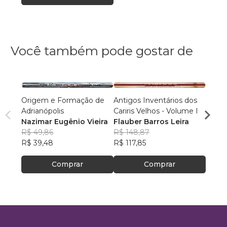
Você também pode gostar de
Origem e Formação de
Antigos Inventários dos
Banda
Adrianópolis
Cariris Velhos - Volume I
Bened
Nazimar Eugênio Vieira
Flauber Barros Leira
Inác
R$ 49,86
R$ 148,87
Alcân
R$ 59
R$ 39,48
R$ 117,85
R$ 47
Comprar
Comprar