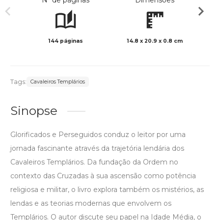
Nº de páginas
Dimensões
144 páginas
14.8 x 20.9 x 0.8 cm
Preto 
Tags:
Cavaleiros Templários
Sinopse
Glorificados e Perseguidos conduz o leitor por uma
jornada fascinante através da trajetória lendária dos
Cavaleiros Templários. Da fundação da Ordem no
contexto das Cruzadas à sua ascensão como potência
religiosa e militar, o livro explora também os mistérios, as
lendas e as teorias modernas que envolvem os
Templários. O autor discute seu papel na Idade Média, o