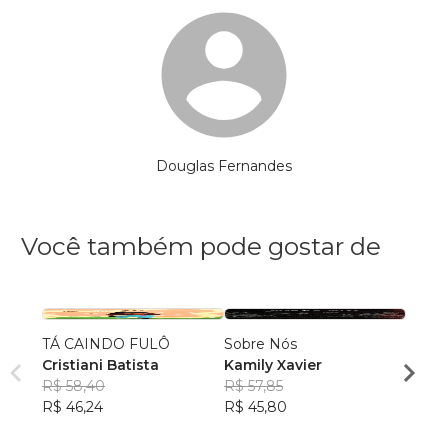
Douglas Fernandes
Você também pode gostar de
TÁ CAINDO FULÔ
Sobre Nós
Qualq
Cristiani Batista
Kamily Xavier
Kimbe
R$ 58,40
R$ 57,85
Bong
R$ 51
R$ 46,24
R$ 45,80
R$ 40