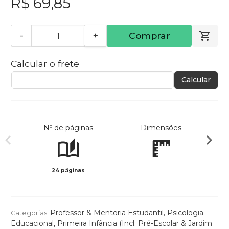
R$ 69,85
-
+
Comprar
Calcular o frete
Calcular
Nº de páginas
Dimensões
24 páginas
Col
Professor & Mentoria Estudantil
,
Psicologia
Categorias:
Educacional
,
Primeira Infância (Incl. Pré-Escolar & Jardim