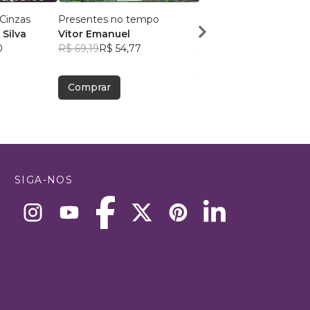
Cinzas
Presentes no tempo
Anicejara e a Luz de 
Silva
Vitor Emanuel
Rodrigo Santos
0
R$ 69,19
R$ 54,77
R$ 49,26
R$ 39,00
Comprar
Comprar
SIGA-NOS