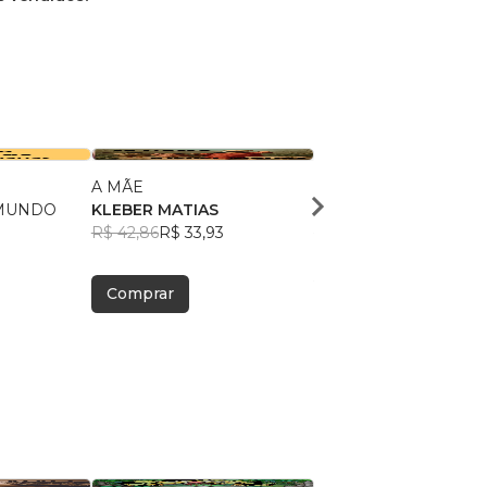
A MÃE
2 CONTOS
MUNDO
KLEBER MATIAS
kleber matias
R$ 42,86
R$ 33,93
R$ 46,20
R$ 36,57
Comprar
Comprar