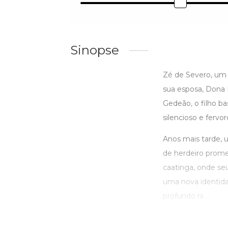
Sinopse
Zé de Severo, um 
sua esposa, Dona 
Gedeão, o filho b
silencioso e fervor
Anos mais tarde, 
de herdeiro promet
caatinga, onde se
uma nova identid
profundo ra ...