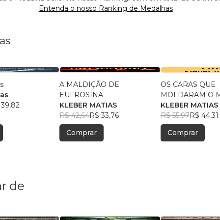
Entenda o nosso Ranking de Medalhas
as
s
A MALDIÇÃO DE
OS CARAS QUE
ias
EUFROSINA
MOLDARAM O 
 39,82
KLEBER MATIAS
KLEBER MATIAS
R$ 42,64
R$ 33,76
R$ 55,97
R$ 44,31
Comprar
Comprar
r de