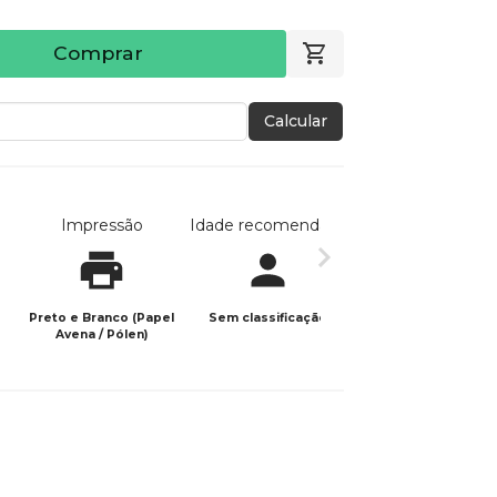
Comprar
Calcular
Impressão
Idade recomendada
Data de publicaç
Preto e Branco (Papel
Sem classificação
26/01/2026
Avena / Pólen)