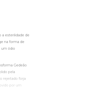
a esterilidade de
ge na forma de
o um ódio
ransforma Gedeão
lido pela
rejeitado forja
ovido por um