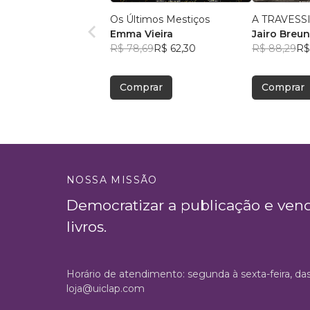
Os Últimos Mestiços
A TRAVESS
Emma Vieira
Jairo Breun
R$ 78,69
R$ 62,30
R$ 88,29
R$
Comprar
Comprar
NOSSA MISSÃO
Democratizar a publicação e ven
livros.
Horário de atendimento: segunda à sexta-feira, da
loja@uiclap.com