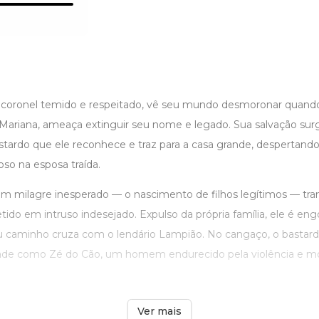
coronel temido e respeitado, vê seu mundo desmoronar quando 
Mariana, ameaça extinguir seu nome e legado. Sua salvação sur
astardo que ele reconhece e traz para a casa grande, despertand
oso na esposa traída.
um milagre inesperado — o nascimento de filhos legítimos — t
ido em intruso indesejado. Expulso da própria família, ele é engo
u caminho cruza com o lendário Lampião. No cangaço, o bastardo 
ade como Zé do Cão, um homem endurecido pela violência e m
Ver mais