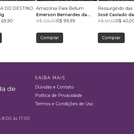
IA DO DESTINO
Amazônia Para Bellum
Ressurgindo das 
ig
Emerson Bernardes da
José Caxiado da 
 69,90
Silva
R$ 126,30
R$ 99,99
R$ 50,53
R$ 40,0
Comprar
Comprar
SAIBA MAIS
Dúvidas e Contato
da de
Política de Privacidade
Termos e Condições de Uso
s 8:00 às 17:00