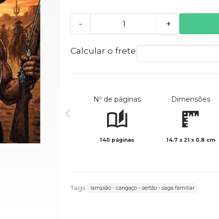
-
+
Calcular o frete
Nº de páginas
Dimensões
140 páginas
14.7 x 21 x 0.8 cm
Tags:
lampião - cangaço - sertão - saga familiar