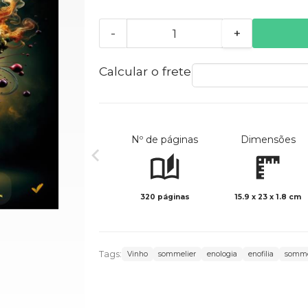
-
+
Calcular o frete
Nº de páginas
Dimensões
320 páginas
15.9 x 23 x 1.8 cm
Tags:
Vinho
sommelier
enologia
enofilia
somme