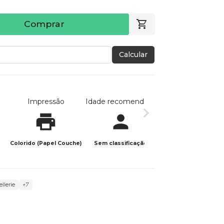
Comprar
Calcular
Impressão
Idade recomendada
Data de publicaç
Colorido (Papel Couche)
Sem classificação
26/01/2026
llerie
+7