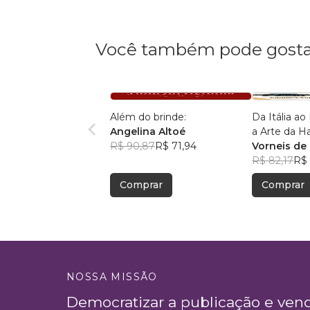
Você também pode gosta
Além do brinde:
Da Itália ao 
Angelina Altoé
a Arte da 
R$ 90,87
R$ 71,94
Vinhos e Sa
Vorneis de
R$ 82,17
R$ 
Comprar
Comprar
NOSSA MISSÃO
Democratizar a publicação e ven