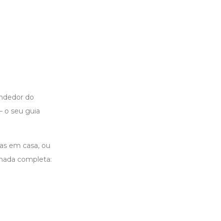
ndedor do
 o seu guia
ias em casa, ou
rnada completa: