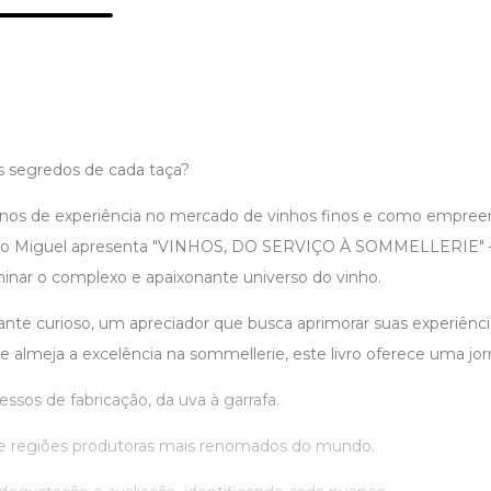
 segredos de cada taça?
nos de experiência no mercado de vinhos finos e como empree
o Miguel apresenta "VINHOS, DO SERVIÇO À SOMMELLERIE" –
minar o complexo e apaixonante universo do vinho.
ante curioso, um apreciador que busca aprimorar suas experiênc
e almeja a excelência na sommellerie, este livro oferece uma jo
sos de fabricação, da uva à garrafa.
s e regiões produtoras mais renomados do mundo.