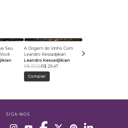
ue Seu
A Origem do Vinho Com
101 Curiosidades Sobre
 Você
Leandro Kessadjikian
Vinho ao Redor do M
ikian
Leandro Kessadjikian
Leandro Kessadjikia
R$ 37,22
R$ 29,47
R$ 83,92
R$ 66,44
Comprar
Comprar
SIGA-NOS