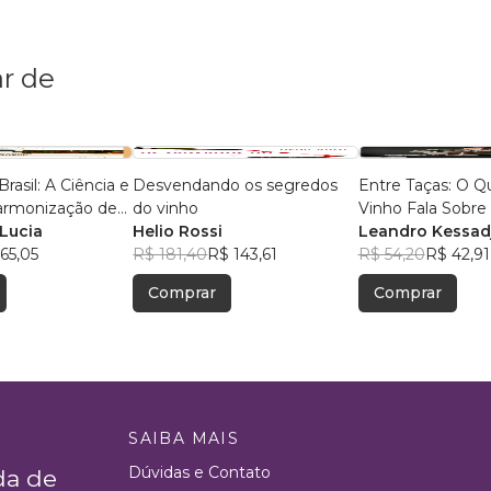
r de
Brasil: A Ciência e
Desvendando os segredos
Entre Taças: O Q
Harmonização de
do vinho
Vinho Fala Sobre
bores
 Lucia
Helio Rossi
Leandro Kessadj
65,05
R$ 181,40
R$ 143,61
R$ 54,20
R$ 42,91
Comprar
Comprar
SAIBA MAIS
Dúvidas e Contato
da de