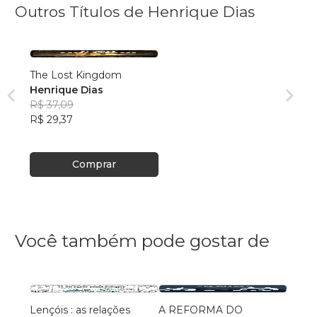
Outros Títulos de Henrique Dias
The Lost Kingdom
Henrique Dias
R$ 37,09
R$ 29,37
Comprar
Você também pode gostar de
Lençóis : as relações
A REFORMA DO
Probl