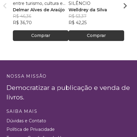
entre turismo, cultura e
SILÊNCIO
Maçôn
ambiente
Delmar Alves de Araújo
Welldrey da Silva
Herbe
R$ 46,36
R$ 53,37
R$ 115
R$ 36,70
R$ 42,25
R$ 91
Comprar
Comprar
NOSSA MISSÃO
Democratizar a publicação e venda de
livros.
SAIBA MAIS
Dúvidas e Contato
Política de Privacidade