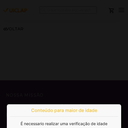
VOLTAR
NOSSA MISSÃO
Democratizar a publicação e venda de
Conteúdo para maior de idade
livros.
É necessario realizar uma verificação de idade
SAIBA MAIS