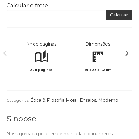
Calcular o frete
Calcular
Nº de páginas
Dimensões
208 páginas
16 x 23 x 1.2 cm
Preto 
Ética & Filosofia Moral
,
Ensaios
,
Moderno
Categorias:
Sinopse
Nossa jornada pela terra é marcada por inúmeros