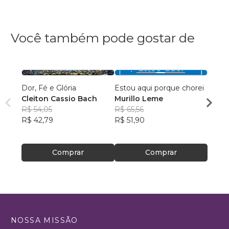
Você também pode gostar de
Dor, Fé e Glória
Estou aqui porque chorei
Culti
Cleiton Cassio Bach
Murillo Leme
Fábio
R$ 54,05
R$ 65,56
Silva
R$ 40
R$ 42,79
R$ 51,90
R$ 32
Comprar
Comprar
NOSSA MISSÃO