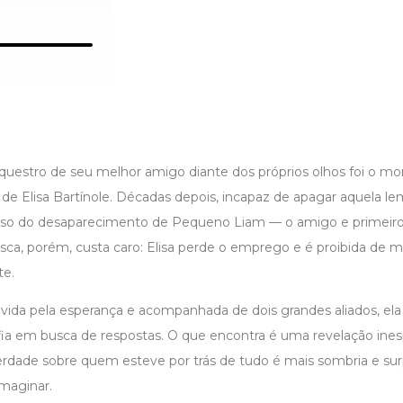
uestro de seu melhor amigo diante dos próprios olhos foi o 
a de Elisa Bartínole. Décadas depois, incapaz de apagar aquela le
 caso do desaparecimento de Pequeno Liam — o amigo e primeir
sca, porém, custa caro: Elisa perde o emprego e é proibida de 
e.
da pela esperança e acompanhada de dois grandes aliados, el
 em busca de respostas. O que encontra é uma revelação ines
verdade sobre quem esteve por trás de tudo é mais sombria e s
imaginar.