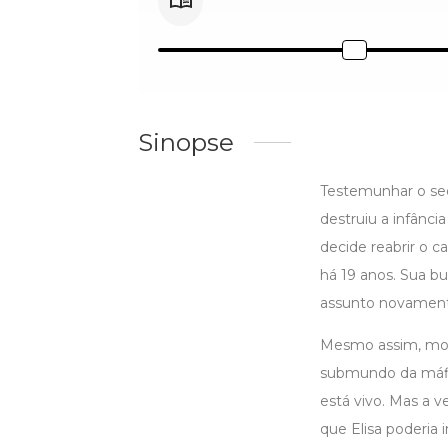
Sinopse
Testemunhar o seq
destruiu a infânci
decide reabrir o
há 19 anos. Sua bu
assunto novament
Mesmo assim, movi
submundo da máfia
está vivo. Mas a 
que Elisa poderia 