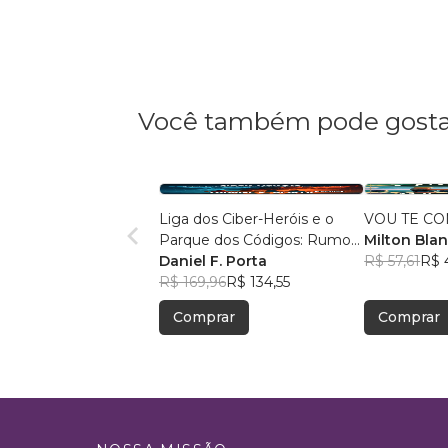
Você também pode gosta
Liga dos Ciber-Heróis e o
VOU TE C
Parque dos Códigos: Rumo
Milton Bla
ao Desconhecido
Daniel F. Porta
Abrunhosa 
R$ 57,61
R$ 
R$ 169,96
R$ 134,55
Comprar
Comprar