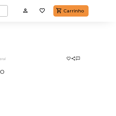
Carrinho
eral
do