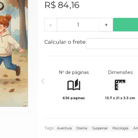
R$ 84,16
-
+
Calcular o frete
Nº de páginas
Dimensões
636 páginas
13.7 x 21 x 3.3 cm
Tags:
Aventura
Drama
Suspense
Psicologia
Am