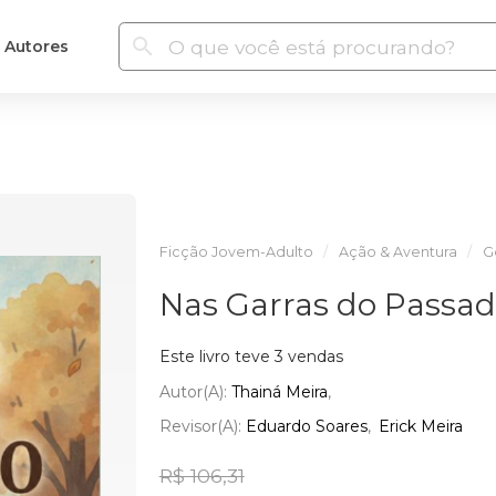
Autores
Ficção Jovem-Adulto
Ação & Aventura
G
Nas Garras do Passa
Este livro teve 3 vendas
Autor(a):
Thainá Meira
Revisor(a):
Eduardo Soares
Erick Meira
R$ 106,31