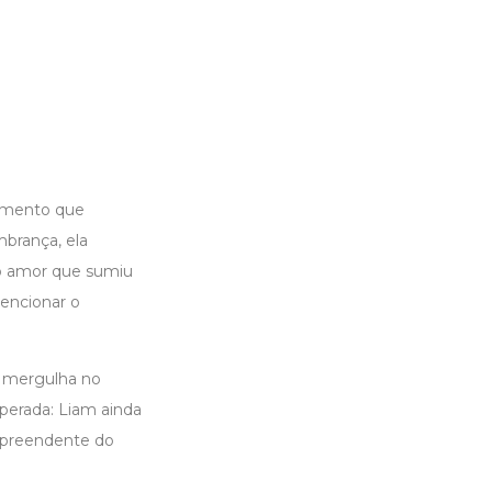
momento que
mbrança, ela
o amor que sumiu
mencionar o
a mergulha no
perada: Liam ainda
urpreendente do