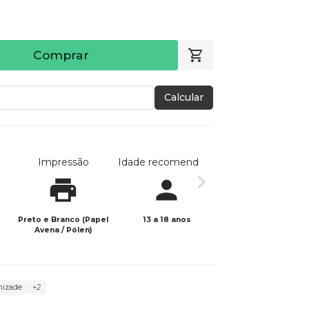
Comprar
Calcular
Impressão
Idade recomendada
Data de publicaç
Preto e Branco (Papel
13 a 18 anos
23/01/2026
Avena / Pólen)
izade
+2