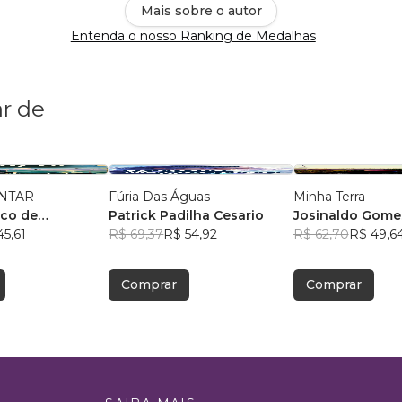
Mais sobre o autor
Entenda o nosso Ranking de Medalhas
r de
ONTAR
Fúria Das Águas
Minha Terra
nco de
Patrick Padilha Cesario
Josinaldo Gomes
Trindade Filho
45,61
R$ 69,37
R$ 54,92
Júnior
R$ 62,70
R$ 49,6
Comprar
Comprar