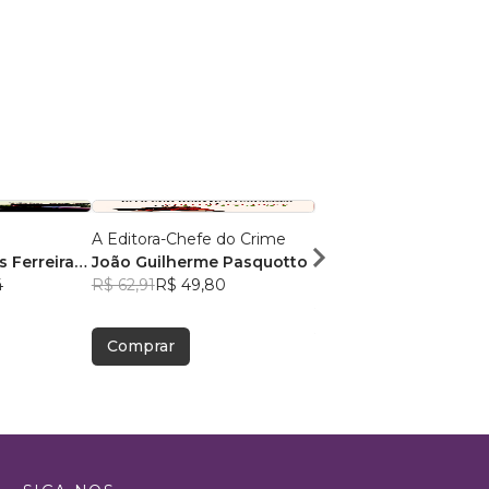
A Editora-Chefe do Crime
POLICIAIS: HERÓIS &
 Ferreira
João Guilherme Pasquotto
HUMANOS
4
R$ 62,91
R$ 49,80
Rogerio Dias Bastos
R$ 69,48
R$ 55,00
Comprar
Comprar