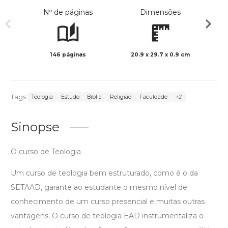
Nº de páginas
Dimensões
146 páginas
20.9 x 29.7 x 0.9 cm
Preto 
Tags:
Teologia
Estudo
Biblia
Religião
Faculdade
+2
Sinopse
O curso de Teologia
Um curso de teologia bem estruturado, como é o da
SETAAD, garante ao estudante o mesmo nível de
conhecimento de um curso presencial e muitas outras
vantagens. O curso de teologia EAD instrumentaliza o