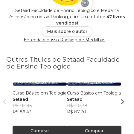
Setaad Faculdade de Ensino Teológico é Medalha
Ascensão no nosso Ranking, com um total de
47 livros
vendidos!
Mais sobre o autor
Entenda o nosso Ranking de Medalhas
Outros Títulos de Setaad Faculdade
de Ensino Teológico
Curso Básico em Teologia
Curso Básico em Teologia
Curso
Setaad
Setaad
Seta
R$ 112,96
R$ 110,78
R$ 10
R$ 89,43
R$ 87,70
R$ 86
Comprar
Comprar