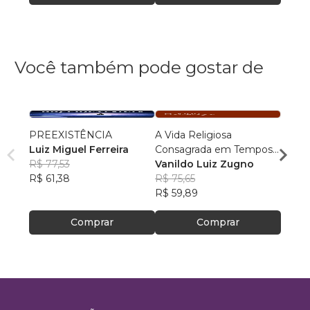
Você também pode gostar de
PREEXISTÊNCIA
A Vida Religiosa
Cosm
Luiz Miguel Ferreira
Consagrada em Tempos
Cristo
R$ 77,53
de Papa Francisco
Vanildo Luiz Zugno
crianç
Rafae
R$ 61,38
R$ 75,65
R$ 46
R$ 59,89
R$ 37
Comprar
Comprar