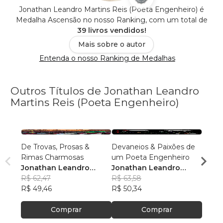
Jonathan Leandro Martins Reis (Poeta Engenheiro) é
Medalha Ascensão no nosso Ranking, com um total de
39 livros vendidos!
Mais sobre o autor
Entenda o nosso Ranking de Medalhas
Outros Títulos de Jonathan Leandro
Martins Reis (Poeta Engenheiro)
De Trovas, Prosas &
Devaneios & Paixões de
Cultu
Rimas Charmosas
um Poeta Engenheiro
Jona
Jonathan Leandro
Jonathan Leandro
Marti
R$ 70
Martins Reis
R$ 62,47
Martins Reis
R$ 63,58
R$ 55
R$ 49,46
R$ 50,34
Comprar
Comprar