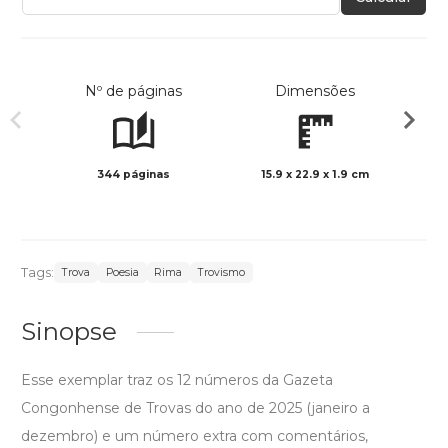
Nº de páginas
Dimensões
344 páginas
15.9 x 22.9 x 1.9 cm
Preto 
Tags:
Trova
Poesia
Rima
Trovismo
Sinopse
Esse exemplar traz os 12 números da Gazeta
Congonhense de Trovas do ano de 2025 (janeiro a
dezembro) e um número extra com comentários,