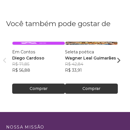
Você também pode gostar de
Em Contos
Seleta poética
O que
Diego Cardoso
Wagner Leal Guimarães
enten
R$ 71,85
R$ 42,84
ainda 
Carla
R$ 56,88
R$ 33,91
R$ 57
R$ 45
Comprar
Comprar
NOSSA MISSÃO