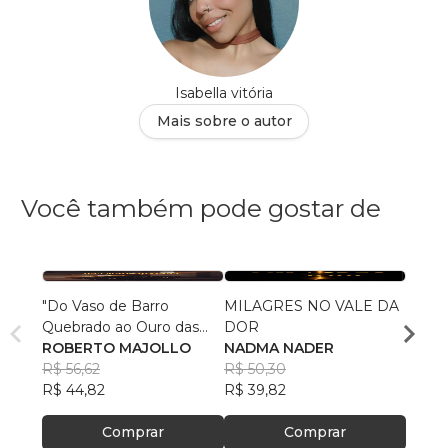
Isabella vitória
Mais sobre o autor
Você também pode gostar de
"Do Vaso de Barro
MILAGRES NO VALE DA
pequ
Quebrado ao Ouro das
DOR
Toni
Mãos Divinas"
ROBERTO MAJOLLO
NADMA NADER
R$ 55,
R$ 56,62
R$ 50,30
R$ 43
R$ 44,82
R$ 39,82
Comprar
Comprar