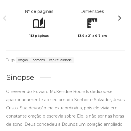
Nº de páginas
Dimensões
112 páginas
13.9 x 21 x 0.7 cm
Preto 
Tags:
oração
homens
espiritualidade
Sinopse
O reverendo Edward McKendrie Bounds dedicou-se
apaixonadamente ao seu amado Senhor e Salvador, Jesus
Cristo. Sua devoção era extraordinária, pois ele vivia em
constante oração e escrevia sobre Ele, a não ser nas horas
de sono. Deus concedeu a Bounds um coração ampliado