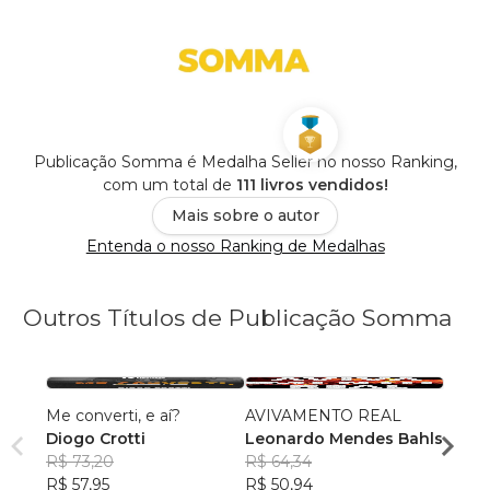
Publicação Somma é Medalha Seller no nosso Ranking,
com um total de
111 livros vendidos!
Mais sobre o autor
Entenda o nosso Ranking de Medalhas
Outros Títulos de Publicação Somma
Me converti, e aí?
AVIVAMENTO REAL
O Num
Diogo Crotti
Leonardo Mendes Bahls
Otto
R$ 73,20
R$ 64,34
Diogo
R$ 57,95
R$ 50,94
R$ 49