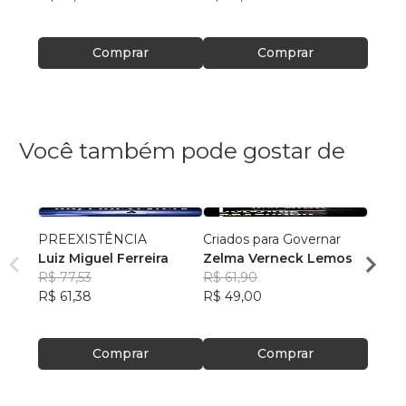
R$ 38
Comprar
Comprar
Você também pode gostar de
PREEXISTÊNCIA
Criados para Governar
A Sen
Luiz Miguel Ferreira
Zelma Verneck Lemos
Samue
R$ 77,53
R$ 61,90
Chies
R$ 94
R$ 61,38
R$ 49,00
R$ 75
Comprar
Comprar