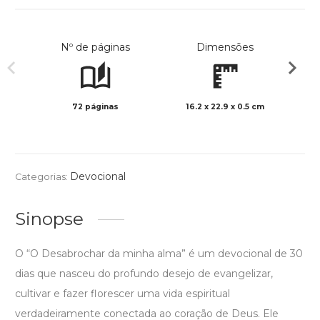
Nº de páginas
Dimensões
72 páginas
16.2 x 22.9 x 0.5 cm
Preto 
Devocional
Categorias:
Sinopse
O “O Desabrochar da minha alma” é um devocional de 30
dias que nasceu do profundo desejo de evangelizar,
cultivar e fazer florescer uma vida espiritual
verdadeiramente conectada ao coração de Deus. Ele