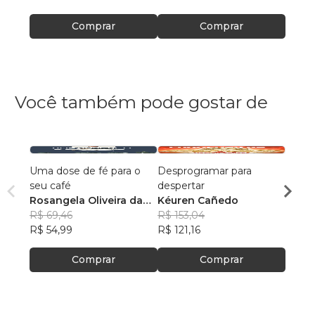
Comprar
Comprar
Você também pode gostar de
Uma dose de fé para o
Desprogramar para
A vida
seu café
despertar
Aless
Rosangela Oliveira da
Kéuren Cañedo
Mene
R$ 56
Silva
R$ 69,46
R$ 153,04
R$ 44
R$ 54,99
R$ 121,16
Comprar
Comprar