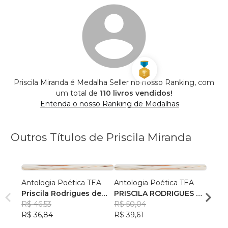
Priscila Miranda é Medalha Seller no nosso Ranking, com
um total de
110 livros vendidos!
Entenda o nosso Ranking de Medalhas
Outros Títulos de Priscila Miranda
Antologia Poética TEA
Antologia Poética TEA
Devoc
Priscila Rodrigues de
PRISCILA RODRIGUES DE
para 
Miranda
R$ 46,53
MIRANDA
R$ 50,04
seu es
Prisc
R$ 36,84
R$ 39,61
intim
R$ 61
R$ 48