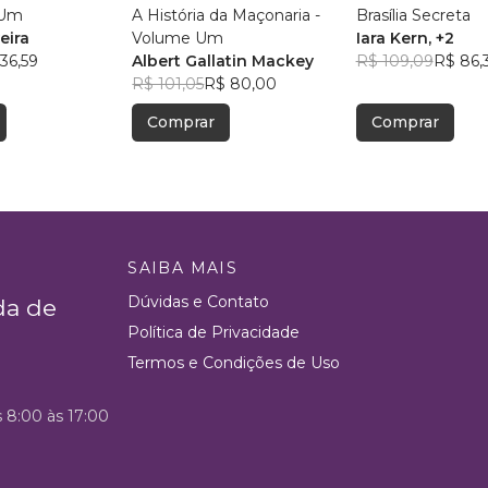
 Um
A História da Maçonaria -
Brasília Secreta
eira
Volume Um
Iara Kern
, +2
36,59
Albert Gallatin Mackey
R$ 109,09
R$ 86,
R$ 101,05
R$ 80,00
Comprar
Comprar
SAIBA MAIS
Dúvidas e Contato
da de
Política de Privacidade
Termos e Condições de Uso
s 8:00 às 17:00