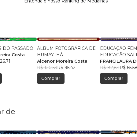
Entenda o nosso Ranking de Medalhas
S DO PASSADO
ÁLBUM FOTOGRÁFICA DE
EDUCAÇÃO FEMI
reira Costa
HUMAYTHÁ
EDUCAÇÃO SAL
26,71
Alcenor Moreira Costa
HUMAITÁ-AM
FRANCILAURA D
R$ 120,53
R$ 95,42
FABRÍCIO DA SI
R$ 82,84
R$ 65,5
Comprar
Comprar
r de