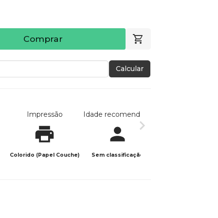
Comprar
Calcular
Impressão
Idade recomendada
Data de publicaç
Colorido (Papel Couche)
Sem classificação
17/01/2026