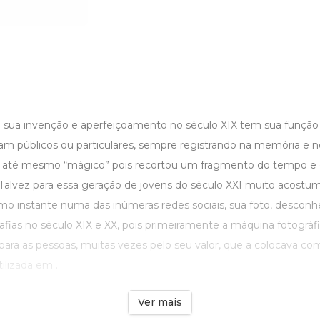
e sua invenção e aperfeiçoamento no século XIX tem sua função b
m públicos ou particulares, sempre registrando na memória e 
até mesmo “mágico” pois recortou um fragmento do tempo e 
. Talvez para essa geração de jovens do século XXI muito acostu
mo instante numa das inúmeras redes sociais, sua foto, desconhe
rafias no século XIX e XX, pois primeiramente a máquina fotográ
para as pessoas, muitas vezes pelo seu valor, que a colocava com
lizada em ...
Ver mais