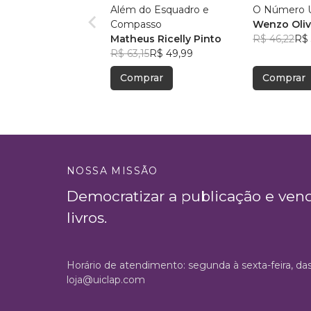
Além do Esquadro e
O Número
Compasso
Wenzo Oliv
Matheus Ricelly Pinto
R$ 46,22
R$ 
R$ 63,15
R$ 49,99
Comprar
Comprar
NOSSA MISSÃO
Democratizar a publicação e ven
livros.
Horário de atendimento: segunda à sexta-feira, da
loja@uiclap.com