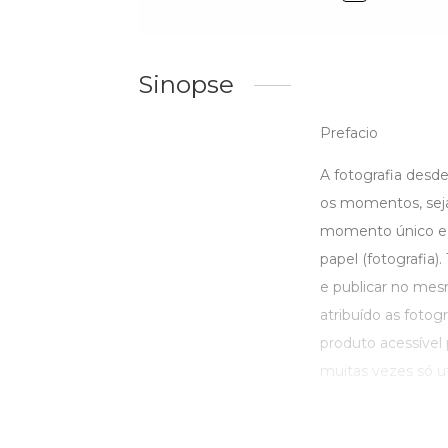
Sinopse
Prefacio
A fotografia desd
os momentos, seja
momento único e 
papel (fotografia)
e publicar no mes
atribuído as fotog
produto acessível 
muitas vezes só uti