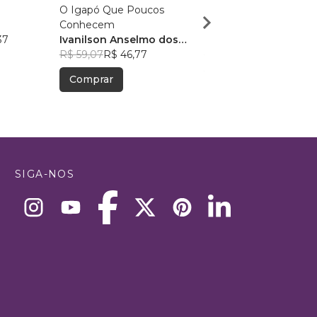
O Igapó Que Poucos
ENTRE SEGREDOS E
Conhecem
CONFLITOS
37
Ivanilson Anselmo dos
Osvaldo Pessoa
Ramos
R$ 59,07
R$ 46,77
Cavalcante
R$ 55,41
R$ 43,87
Comprar
Comprar
SIGA-NOS