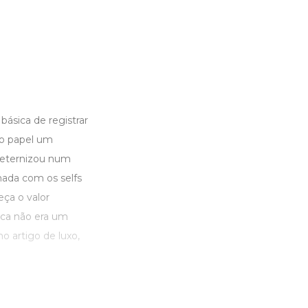
ásica de registrar
no papel um
eternizou num
mada com os selfs
ça o valor
fica não era um
o artigo de luxo,