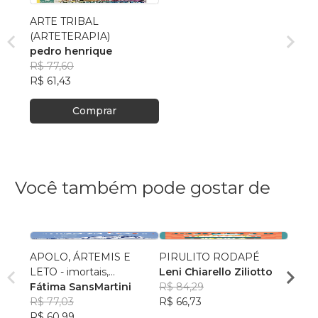
ARTE TRIBAL
(ARTETERAPIA)
pedro henrique
R$ 77,60
R$ 61,43
Comprar
Você também pode gostar de
APOLO, ÁRTEMIS E
PIRULITO RODAPÉ
O Vale
LETO - imortais,
Leni Chiarello Ziliotto
Leona
encantadores e
Fátima SansMartini
R$ 84,29
Rodr
R$ 63
implacáveis
R$ 77,03
R$ 66,73
R$ 49
R$ 60,99