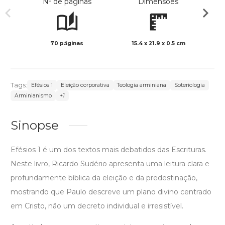
Nº de páginas
Dimensões
70 páginas
15.4 x 21.9 x 0.5 cm
Preto 
Tags:
Efésios 1
Eleição corporativa
Teologia arminiana
Soteriologia
Arminianismo
+1
Sinopse
Efésios 1 é um dos textos mais debatidos das Escrituras.
Neste livro, Ricardo Sudério apresenta uma leitura clara e
profundamente bíblica da eleição e da predestinação,
mostrando que Paulo descreve um plano divino centrado
em Cristo, não um decreto individual e irresistível.