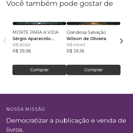
Você também pode gostar de
MORTE PARA A VIDA
Grandiosa Salvação
Filhos
Sérgio Aparecido
Wilson de Oliveira
Silva
Ribeiro de Souza
R$ 50,50
R$ 49,49
R$ 29
R$ 39,98
R$ 39,18
R$ 23
Comprar
Comprar
NOSSA MISSÃO
Democratizar a publicação e venda de
livros.