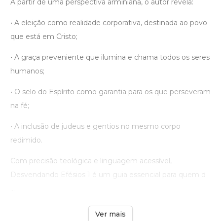
A partir de uma perspectiva arminiana, o autor revela:
• A eleição como realidade corporativa, destinada ao povo
que está em Cristo;
• A graça preveniente que ilumina e chama todos os seres
humanos;
• O selo do Espírito como garantia para os que perseveram
na fé;
• A inclusão de judeus e gentios no mesmo corpo
redimido.
Com precisão teológica e linguagem acessível,
Desvendando Efésios 1 é um guia essencial para quem d
...
Ver mais