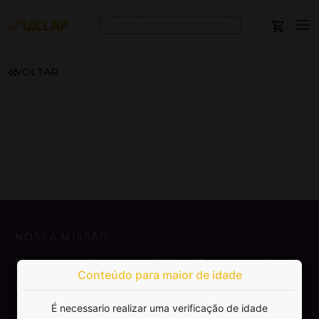
VOLTAR
NOSSA MISSÃO
Democratizar a publicação e venda de
Conteúdo para maior de idade
livros.
É necessario realizar uma verificação de idade
SAIBA MAIS