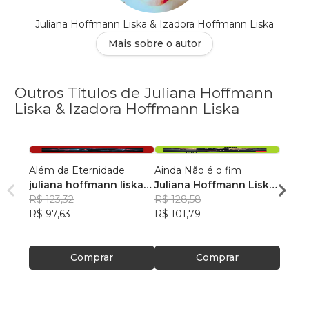
Juliana Hoffmann Liska & Izadora Hoffmann Liska
Mais sobre o autor
Outros Títulos de Juliana Hoffmann
Liska & Izadora Hoffmann Liska
Além da Eternidade
Ainda Não é o fim
Olhos
juliana hoffmann liska
Juliana Hoffmann Liska
Céu D
da rosa
R$ 123,32
Da Rosa
R$ 128,58
Julia
R$ 97,63
R$ 101,79
Da R
R$ 12
R$ 97
Comprar
Comprar