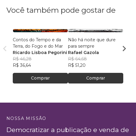
Você também pode gostar de
Contos do Tempo e da
Não há noite que dure
Grimó
Terra, do Fogo e do Mar
para sempre
Magd
Ricardo Lisboa Pegorini
Rafael Gazola
Manue
R$ 46,28
R$ 64,68
PhD
R$ 10
R$ 36,64
R$ 51,20
R$ 85
Comprar
Comprar
NOSSA MISSÃO
Democratizar a publicação e venda de