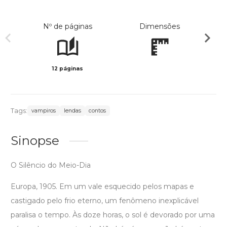
Nº de páginas
Dimensões
12 páginas
Col
Tags:
vampiros
lendas
contos
Sinopse
O Silêncio do Meio-Dia
Europa, 1905. Em um vale esquecido pelos mapas e
castigado pelo frio eterno, um fenômeno inexplicável
paralisa o tempo. Às doze horas, o sol é devorado por uma