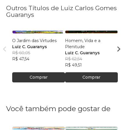
Outros Títulos de Luiz Carlos Gomes
Guaranys
O Jardim das Virtudes
Homem, Vida e a
Acredi
Luiz C. Guaranys
Plenitude
Luiz 
R$ 60,05
Luiz C. Guaranys
R$ 62
R$ 47,54
R$ 62,54
R$ 49
R$ 49,51
Comprar
Comprar
Você também pode gostar de