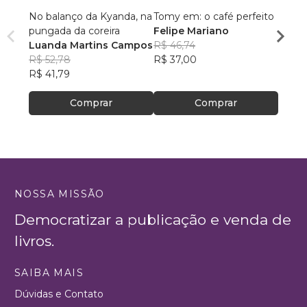
No balanço da Kyanda, na
Tomy em: o café perfeito
Chicl
pungada da coreira
Felipe Mariano
estim
Luanda Martins Campos
R$ 46,74
Julia
R$ 52,78
R$ 37,00
R$ 69
R$ 41,79
R$ 55,
Comprar
Comprar
NOSSA MISSÃO
Democratizar a publicação e venda de
livros.
SAIBA MAIS
Dúvidas e Contato