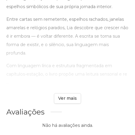
espelhos simbólicos de sua própria jornada interior.
Entre cartas sem remetente, espelhos rachados, janelas
amarelas e relógios parados, Lia descobre que crescer não
é ir embora — é voltar diferente. A escrita se torna sua
forma de existir, e o silêncio, sua linguagem mais
profunda.
Com linguagem lírica e estrutura fragmentada em
capítulos-estação, o livro propõe uma leitura sensorial e re
...
Ver mais
Avaliações
Não há avaliações ainda.