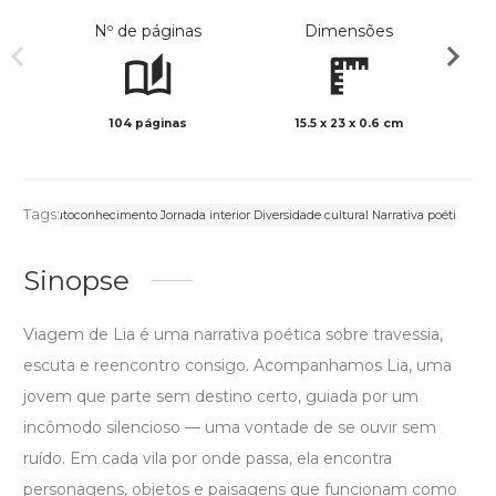
Nº de páginas
Dimensões
104 páginas
15.5 x 23 x 0.6 cm
Preto 
Tags:
Autoconhecimento Jornada interior Diversidade cultural Narrativa poética
Sinopse
Viagem de Lia é uma narrativa poética sobre travessia,
escuta e reencontro consigo. Acompanhamos Lia, uma
jovem que parte sem destino certo, guiada por um
incômodo silencioso — uma vontade de se ouvir sem
ruído. Em cada vila por onde passa, ela encontra
personagens, objetos e paisagens que funcionam como