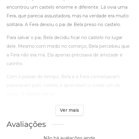
encontrou um castelo enorme e diferente. Lá vivia uma
Fera, que parecia assustadora, mas na verdade era muito
solitária. A Fera deixou o pai de Bela preso no castelo.
Para salvar o pai, Bela decidiu ficar no castelo no lugar
dele. Mesmo com medo no começo, Bela percebeu que
a Fera não era má. Ela apenas precisava de amizade e
carinho.
Com o passar do tempo, Bela e a Fera conversavam,
passeavam pelo castelo e aprendiam a cuidar um do
outro. O castelo era m ...
Ver mais
Avaliações
Não há avaliações ainda.