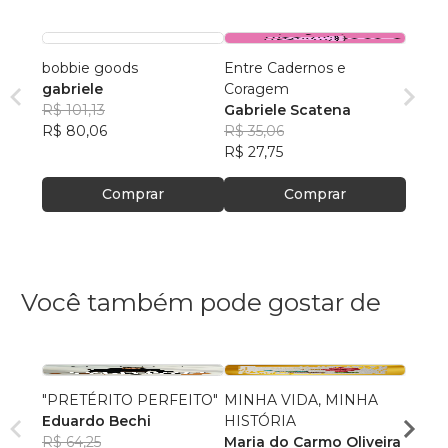
bobbie goods
Entre Cadernos e
gabriele
Coragem
R$ 101,13
Gabriele Scatena
R$ 80,06
R$ 35,06
R$ 27,75
Comprar
Comprar
Você também pode gostar de
"PRETÉRITO PERFEITO"
MINHA VIDA, MINHA
A Qua
Eduardo Bechi
HISTÓRIA
Germ
R$ 64,25
Maria do Carmo Oliveira
R$ 58