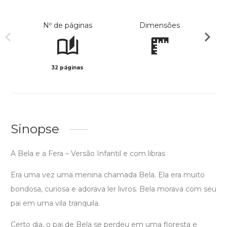
Nº de páginas
Dimensões
32 páginas
Preto 
Sinopse
A Bela e a Fera – Versão Infantil e com libras
Era uma vez uma menina chamada Bela. Ela era muito
bondosa, curiosa e adorava ler livros. Bela morava com seu
pai em uma vila tranquila.
Certo dia, o pai de Bela se perdeu em uma floresta e