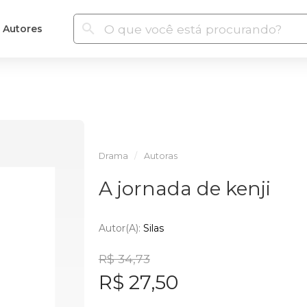
Autores
Drama
Autoras
A jornada de kenji
Autor(a):
Silas
R$ 34,73
R$ 27,50