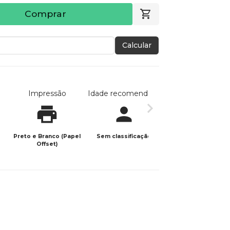
Comprar
Calcular
Impressão
Idade recomendada
Data de publicaç
Preto e Branco (Papel
Sem classificação
16/01/2026
Offset)