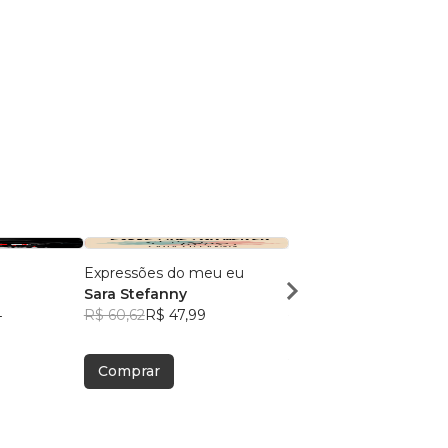
Expressões do meu eu
Caminhos Cruzados
Sara Stefanny
Manuela da Silva Ma
4
R$ 60,62
R$ 47,99
R$ 44,53
R$ 35,25
Comprar
Comprar