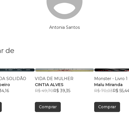
Antonia Santos
r de
DA SOLIDÃO
VIDA DE MULHER
Monster - Livro 1
beiro
CINTIA ALVES
Malu Miranda
34,16
R$ 49,70
R$ 39,35
R$ 70,03
R$ 55,4
Comprar
Comprar