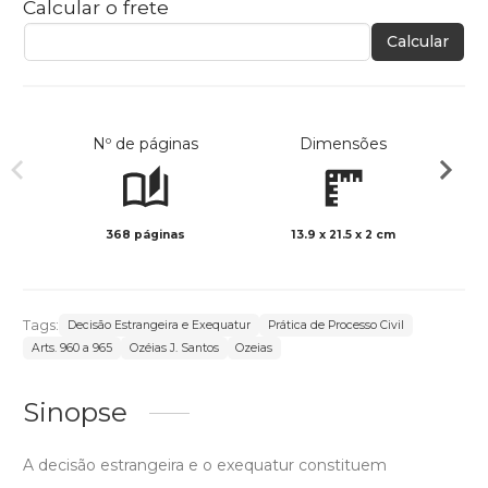
Calcular o frete
Calcular
Nº de páginas
Dimensões
368 páginas
13.9 x 21.5 x 2 cm
Preto 
Tags:
Decisão Estrangeira e Exequatur
Prática de Processo Civil
Arts. 960 a 965
Ozéias J. Santos
Ozeias
Sinopse
A decisão estrangeira e o exequatur constituem