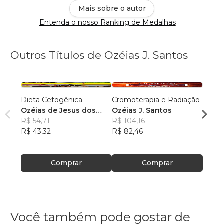
Mais sobre o autor
Entenda o nosso Ranking de Medalhas
Outros Títulos de Ozéias J. Santos
Dieta Cetogênica
Cromoterapia e Radiação
Vadem
Ozéias de Jesus dos
Ozéias J. Santos
Ozéia
Santos
R$ 54,71
R$ 104,16
R$ 15
R$ 43,32
R$ 82,46
R$ 12
Comprar
Comprar
Você também pode gostar de