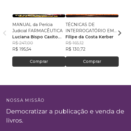
MANUAL da Perícia
TÉCNICAS DE
Manua
Judicial FARMACÊUTICA
INTERROGATÓRIO EM
Jurídi
Luciana Bispo Caxito
TEMPO REAL
Filipe da Costa Kerber
Rodri
Lopes Cançado
R$ 247,00
R$ 165,12
R$ 60
R$ 195,54
R$ 130,72
R$ 47
Comprar
Comprar
NOSSA MISSÃO
Democratizar a publicação e venda de
livros.