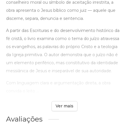
conselheiro moral ou símbolo de aceitação irrestrita, a
obra apresenta o Jesus bíblico como juiz — aquele que
discerne, separa, denuncia e sentencia.
A partir das Escrituras e do desenvolvimento histórico da
fé cristã, o livro examina como o tema do juízo atravessa
os evangelhos, as palavras do próprio Cristo e a teologia
da Igreja primitiva. O autor demonstra que o juízo não é
um elemento periférico, mas constitutivo da identidade
messiânica de Jesus e inseparável de sua autoridade.
Com linguagem clara e argumentação direta, a obra
convida o leito ...
Ver mais
Avaliações