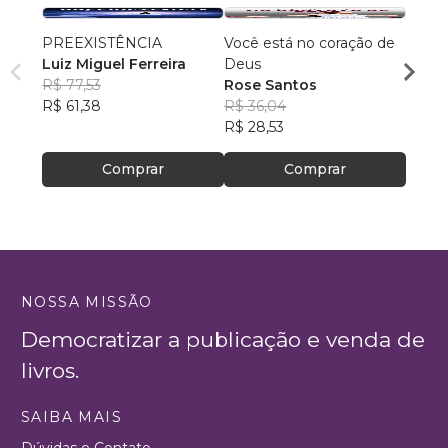
PREEXISTÊNCIA
Você está no coração de
O Log
Luiz Miguel Ferreira
Deus
Micha
R$ 77,53
Rose Santos
(Maik
R$ 75
R$ 61,38
R$ 36,04
R$ 60
R$ 28,53
Comprar
Comprar
NOSSA MISSÃO
Democratizar a publicação e venda de
livros.
SAIBA MAIS