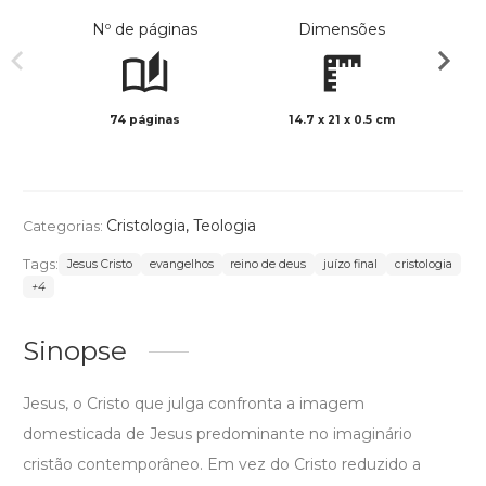
Nº de páginas
Dimensões
74 páginas
14.7 x 21 x 0.5 cm
Preto 
Cristologia
,
Teologia
Categorias:
Tags:
Jesus Cristo
evangelhos
reino de deus
juízo final
cristologia
+4
Sinopse
Jesus, o Cristo que julga confronta a imagem
domesticada de Jesus predominante no imaginário
cristão contemporâneo. Em vez do Cristo reduzido a