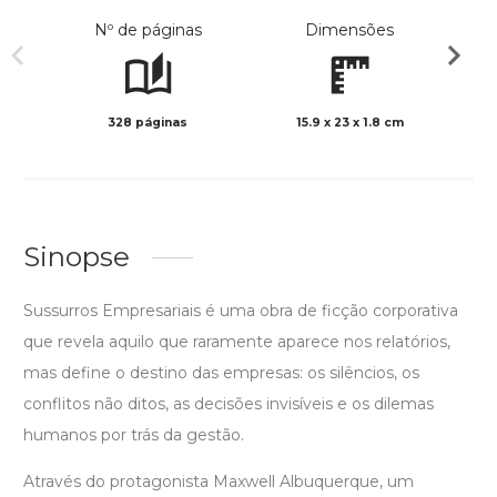
Nº de páginas
Dimensões
328 páginas
15.9 x 23 x 1.8 cm
Preto 
Sinopse
Sussurros Empresariais é uma obra de ficção corporativa
que revela aquilo que raramente aparece nos relatórios,
mas define o destino das empresas: os silêncios, os
conflitos não ditos, as decisões invisíveis e os dilemas
humanos por trás da gestão.
Através do protagonista Maxwell Albuquerque, um