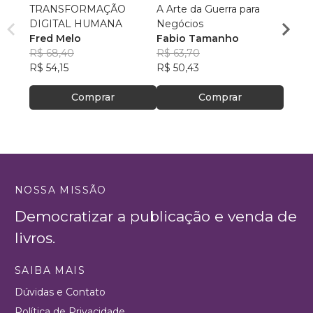
TRANSFORMAÇÃO
A Arte da Guerra para
Êxito
DIGITAL HUMANA
Negócios
em A
Fred Melo
Fabio Tamanho
Luci
R$ 68,40
R$ 63,70
R$ 82
R$ 54,15
R$ 50,43
R$ 65
Comprar
Comprar
NOSSA MISSÃO
Democratizar a publicação e venda de
livros.
SAIBA MAIS
Dúvidas e Contato
Política de Privacidade