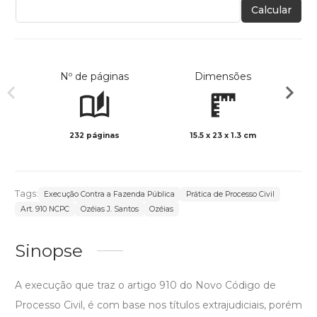
Calcular
Nº de páginas
Dimensões
232 páginas
15.5 x 23 x 1.3 cm
Preto 
Tags:
Execução Contra a Fazenda Pública
Prática de Processo Civil
Art. 910 NCPC
Ozéias J. Santos
Ozéias
Sinopse
A execução que traz o artigo 910 do Novo Código de
Processo Civil, é com base nos títulos extrajudiciais, porém