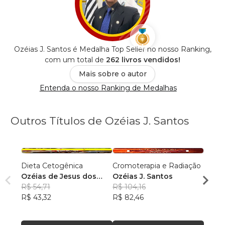
Ozéias J. Santos é Medalha Top Seller no nosso Ranking,
com um total de
262 livros vendidos!
Mais sobre o autor
Entenda o nosso Ranking de Medalhas
Outros Títulos de Ozéias J. Santos
Dieta Cetogênica
Cromoterapia e Radiação
Vadem
Ozéias de Jesus dos
Ozéias J. Santos
Ozéia
Santos
R$ 54,71
R$ 104,16
R$ 15
R$ 43,32
R$ 82,46
R$ 12