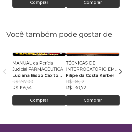
Comprar
Comprar
Você também pode gostar de
MANUAL da Perícia
TÉCNICAS DE
Manua
Judicial FARMACÊUTICA
INTERROGATÓRIO EM
Jurídi
Luciana Bispo Caxito
TEMPO REAL
Filipe da Costa Kerber
Rodri
Lopes Cançado
R$ 247,00
R$ 165,12
R$ 60
R$ 195,54
R$ 130,72
R$ 47
Comprar
Comprar