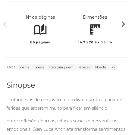
Nº de páginas
Dimensões
86 páginas
14.7 x 20.9 x 0.5 cm
Preto 
Tags:
poema
poesia
literatura jovem
reflexão
filosofia
+9
Sinopse
Profundezas de um jovem é um livro escrito a partir de
feridas que arderam muito para ficar em silêncio.
Entre reflexões íntimas, críticas sociais e desventuras
emocionais, Gian Luca Anchieta transforma sentimentos