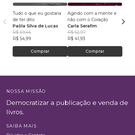
Tudo o que eu gostaria
Agindo com a mente e
Poesi
de ter dito
não com o Coração
habit
Paôla Silva de Lucas
Carla Serafim
Cristi
R$ 69,46
R$ 52,97
R$ 55,
R$ 54,99
R$ 41,93
R$ 44
Comprar
Comprar
NOSSA MISSÃO
Democratizar a publicação e venda de
livros.
SAIBA MAIS