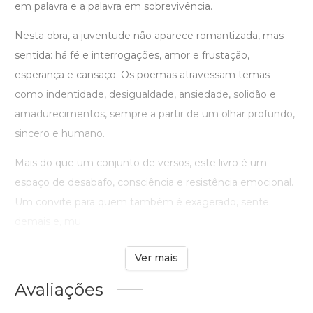
em palavra e a palavra em sobrevivência.
Nesta obra, a juventude não aparece romantizada, mas
sentida: há fé e interrogações, amor e frustação,
esperança e cansaço. Os poemas atravessam temas
como indentidade, desigualdade, ansiedade, solidão e
amadurecimentos, sempre a partir de um olhar profundo,
sincero e humano.
Mais do que um conjunto de versos, este livro é um
espaço de desabafo, consciência e resistência emocional.
Um convite para quem também é exagerado, sente
demais e, mu ...
Ver mais
Avaliações