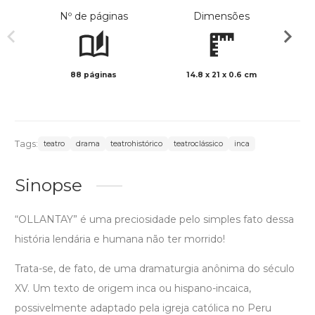
Nº de páginas
Dimensões
88 páginas
14.8 x 21 x 0.6 cm
Preto 
Tags:
teatro
drama
teatrohistórico
teatroclássico
inca
Sinopse
“OLLANTAY” é uma preciosidade pelo simples fato dessa
história lendária e humana não ter morrido!
Trata-se, de fato, de uma dramaturgia anônima do século
XV. Um texto de origem inca ou hispano-incaica,
possivelmente adaptado pela igreja católica no Peru