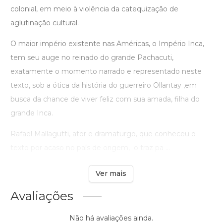
colonial, em meio à violência da catequização de
aglutinação cultural.
O maior império existente nas Américas, o Império Inca,
tem seu auge no reinado do grande Pachacuti,
exatamente o momento narrado e representado neste
texto, sob a ótica da história do guerreiro Ollantay ,em
busca da chance de viver feliz com sua amada, filha do
grande Inca.
Rafael Mallagutti, ator e dramaturgo, que conheceu o
texto por acaso no país de origem, o traz pa ...
Ver mais
Avaliações
Não há avaliações ainda.