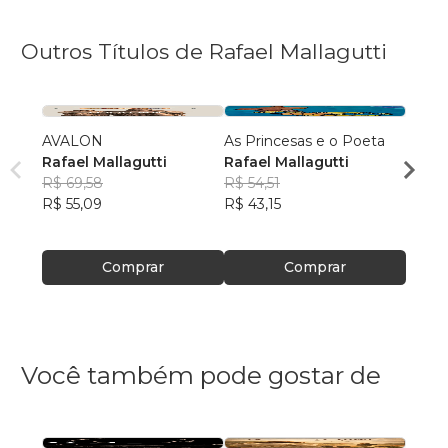
Outros Títulos de Rafael Mallagutti
AVALON
As Princesas e o Poeta
Transi
Rafael Mallagutti
Rafael Mallagutti
Rafae
R$ 69,58
R$ 54,51
R$ 54
R$ 55,09
R$ 43,15
R$ 43
Comprar
Comprar
Você também pode gostar de