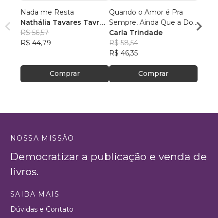
Nada me Resta
Quando o Amor é Pra
O Me
Nathália Tavares Tavres
Sempre, Ainda Que a Dor
Cresc
da SIlva Xavier
R$ 56,57
Insista
Carla Trindade
Valmi
R$ 44,79
R$ 58,54
R$ 79
R$ 46,35
R$ 63
Comprar
Comprar
NOSSA MISSÃO
Democratizar a publicação e venda de
livros.
SAIBA MAIS
Dúvidas e Contato