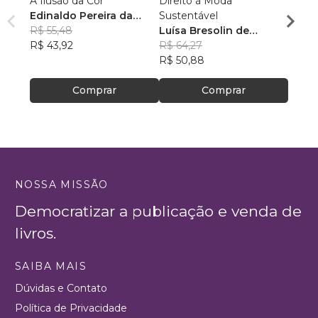
A Ilusão da Cor
Direito à Moda
Cale-s
Edinaldo Pereira da
Sustentável
Márci
Silva
R$ 55,48
Luísa Bresolin de
R$ 69
R$ 43,92
Oliveira
R$ 64,27
R$ 55
R$ 50,88
Comprar
Comprar
NOSSA MISSÃO
Democratizar a publicação e venda de
livros.
SAIBA MAIS
Dúvidas e Contato
Política de Privacidade