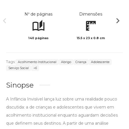
Nº de páginas
Dimensões
140 páginas
15.5 x 23 x 0.8 cm
Col
Tags:
Acolhimento Institucional
Abrigo
Criança
Adolescente
Serviço Social
+6
Sinopse
A Infância Invisível lança luz sobre uma realidade pouco
discutida: a de crianças e adolescentes que vivem em
acolhimento institucional enquanto aguardam decisões
que definem seus destinos. A partir de uma análise