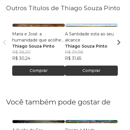
Outros Títulos de Thiago Souza Pinto
Maria e José: a
A Santidade esta ao seu
Entre
humanidade que acolheu
alcance
Thiag
o Cristo
Thiago Souza Pinto
Thiago Souza Pinto
R$ 39
R$ 38,20
R$ 39,98
R$ 30
R$ 30,24
R$ 31,65
Comprar
Comprar
Você também pode gostar de