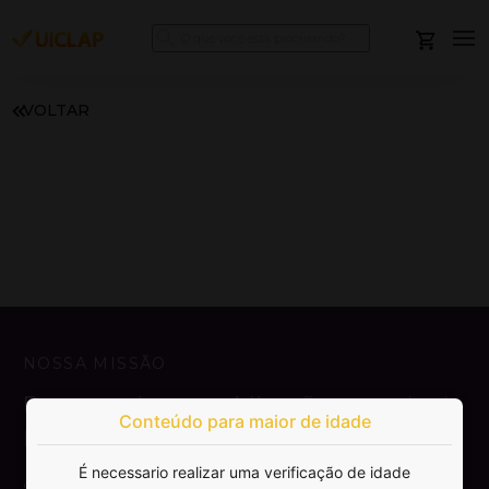
VOLTAR
NOSSA MISSÃO
Democratizar a publicação e venda de
Conteúdo para maior de idade
livros.
É necessario realizar uma verificação de idade
SAIBA MAIS