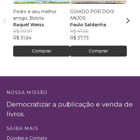
Pedro e seu melhor
GUIADO POR DOIS
Uma fa
amigo, Bolota
ANJOS
Stéfa
Raquèl Weiss
Paulo Saldanha
R$ 69
R$ 39,97
R$ 47,66
R$ 55
R$ 31,64
R$ 37,73
Comprar
Comprar
NOSSA MISSÃO
Democratizar a publicação e venda de
livros.
SAIBA MAIS
Dúvidas e Contato