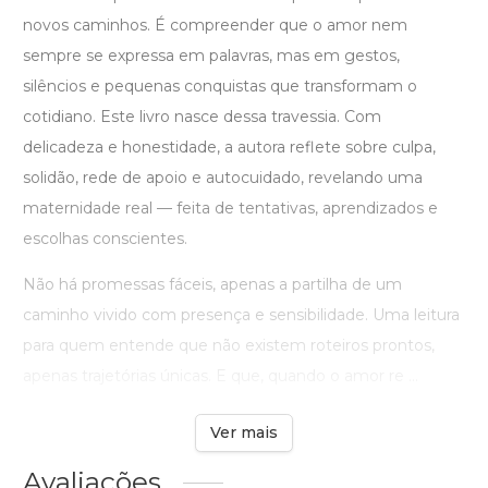
novos caminhos. É compreender que o amor nem
sempre se expressa em palavras, mas em gestos,
silêncios e pequenas conquistas que transformam o
cotidiano. Este livro nasce dessa travessia. Com
delicadeza e honestidade, a autora reflete sobre culpa,
solidão, rede de apoio e autocuidado, revelando uma
maternidade real — feita de tentativas, aprendizados e
escolhas conscientes.
Não há promessas fáceis, apenas a partilha de um
caminho vivido com presença e sensibilidade. Uma leitura
para quem entende que não existem roteiros prontos,
apenas trajetórias únicas. E que, quando o amor re ...
Ver mais
Avaliações