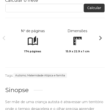
Calcular o frete
Calcular
Nº de páginas
Dimensões
174 páginas
15.9 x 22.9 x 1 cm
Preto 
Tags:
Autismo; Maternidade Atípica e família
Sinopse
Ser mãe de uma criança autista é atravessar um território
onde o tempo desacelera e o olhar precisa aprender