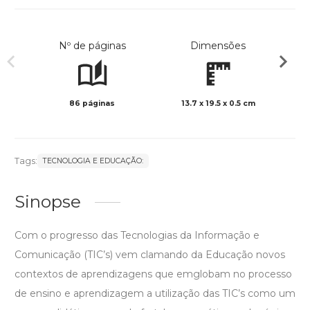
Nº de páginas
Dimensões
86 páginas
13.7 x 19.5 x 0.5 cm
Preto 
Tags:
TECNOLOGIA E EDUCAÇÃO:
Sinopse
Com o progresso das Tecnologias da Informação e
Comunicação (TIC’s) vem clamando da Educação novos
contextos de aprendizagens que emglobam no processo
de ensino e aprendizagem a utilização das TIC’s como um