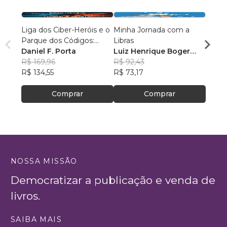
Liga dos Ciber-Heróis e o
Minha Jornada com a
A Vis
Parque dos Códigos:
Libras
Maria
Rumo ao Desconhecido
Daniel F. Porta
Luiz Henrique Boger
R$ 63
R$ 169,96
Wessling
R$ 92,43
R$ 49
R$ 134,55
R$ 73,17
Comprar
Comprar
NOSSA MISSÃO
Democratizar a publicação e venda de
livros.
SAIBA MAIS