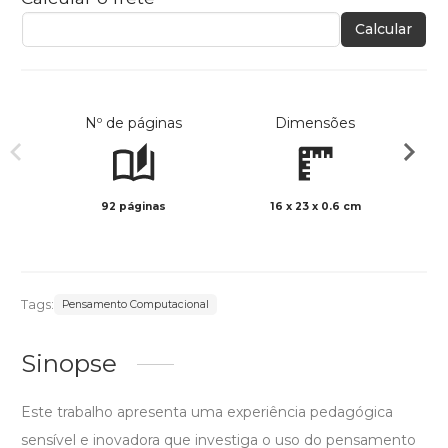
Calcular
Nº de páginas
Dimensões
92 páginas
16 x 23 x 0.6 cm
Preto 
Tags:
Pensamento Computacional
Sinopse
Este trabalho apresenta uma experiência pedagógica
sensível e inovadora que investiga o uso do pensamento