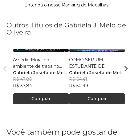
Entenda o nosso Ranking de Medalhas
Outros Títulos de Gabriela J. Melo de
Oliveira
Assédio Moral no
COMO SER UM
Apre
ambiente de trabalho
ESTUDANTE DE
Invest
público escolar:
Gabriela Josefa de Melo
SUCESSO
Gabriela Josefa de Melo
Gabri
entendendo e
de Oliveira
R$ 47,80
de Oliveira
R$ 64,41
de Ol
R$ 47
combatendo
R$ 37,84
R$ 50,99
R$ 37
Comprar
Comprar
Você também pode gostar de