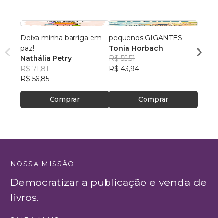
Deixa minha barriga em
pequenos GIGANTES
As Ba
paz!
Tonia Horbach
Delma
Nathália Petry
R$ 55,51
R$ 54
R$ 71,81
R$ 43,94
R$ 42
R$ 56,85
Comprar
Comprar
NOSSA MISSÃO
Democratizar a publicação e venda de
livros.