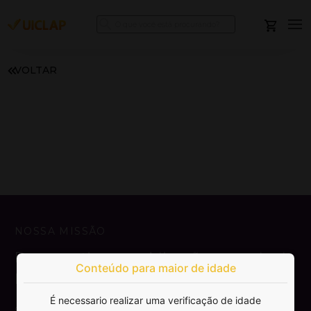
VOLTAR
NOSSA MISSÃO
Democratizar a publicação e venda de
Conteúdo para maior de idade
livros.
É necessario realizar uma verificação de idade
SAIBA MAIS