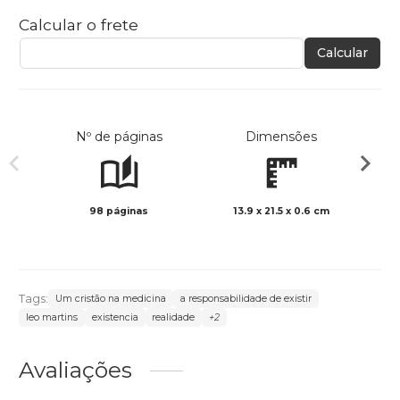
Calcular o frete
Calcular
Nº de páginas
Dimensões
98 páginas
13.9 x 21.5 x 0.6 cm
Preto 
Tags:
Um cristão na medicina
a responsabilidade de existir
leo martins
existencia
realidade
+2
Avaliações