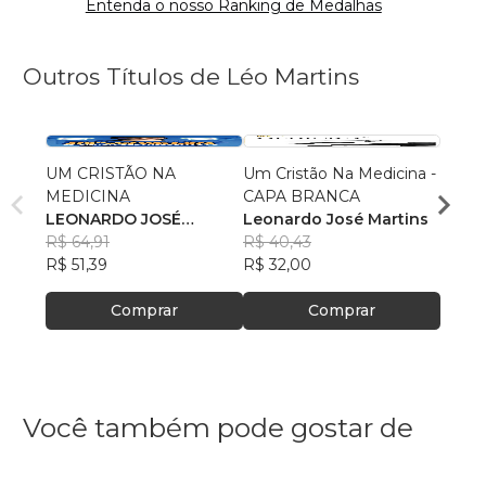
Entenda o nosso Ranking de Medalhas
Outros Títulos de Léo Martins
UM CRISTÃO NA
Um Cristão Na Medicina -
UM C
MEDICINA
CAPA BRANCA
MEDI
LEONARDO JOSÉ
Leonardo José Martins
Léo M
MARTINS BENEDITO
R$ 64,91
R$ 40,43
R$ 31
R$ 51,39
R$ 32,00
R$ 25
Comprar
Comprar
Você também pode gostar de