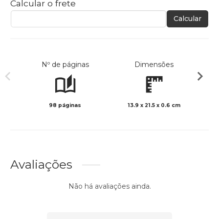
Calcular o frete
Calcular
Nº de páginas
Dimensões
98 páginas
13.9 x 21.5 x 0.6 cm
Preto 
Avaliações
Não há avaliações ainda.