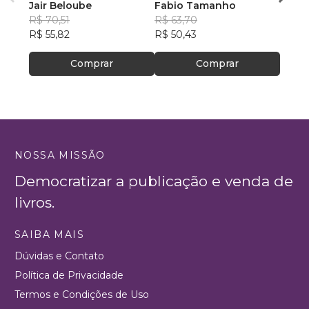
Jair Beloube
Fabio Tamanho
Ellen
R$ 70,51
R$ 63,70
R$ 51
R$ 55,82
R$ 50,43
R$ 41
Comprar
Comprar
NOSSA MISSÃO
Democratizar a publicação e venda de
livros.
SAIBA MAIS
Dúvidas e Contato
Política de Privacidade
Termos e Condições de Uso