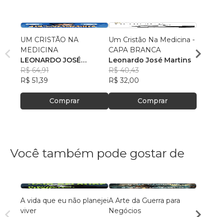
UM CRISTÃO NA
Um Cristão Na Medicina -
UM C
MEDICINA
CAPA BRANCA
MEDI
LEONARDO JOSÉ
Leonardo José Martins
Léo M
MARTINS BENEDITO
R$ 64,91
R$ 40,43
R$ 31
R$ 51,39
R$ 32,00
R$ 25
Comprar
Comprar
Você também pode gostar de
A vida que eu não planejei
A Arte da Guerra para
De al
viver
Negócios
dema