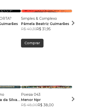
ORTA?
Simples & Complexo
105 Mensagens ao Se
Guimarães
Pâmela Beatriz Guimarães
Coração
R$ 40,35
R$ 31,95
Pâmela Beatriz Guim
R$ 40,15
R$ 31,78
Comprar
Comprar
ano
Poesia 043
Dose Poética de Mun
a da Silva
Menor Npr
Victor Sousa Silva
R$ 48,00
R$ 38,00
R$ 49,41
R$ 39,12