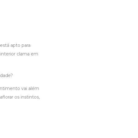
stá apto para
interior clama em
idade?
ntimento vai além
florar os instintos,