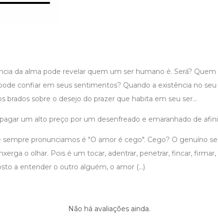
ncia da alma pode revelar quem um ser humano é. Será? Quem e
ode confiar em seus sentimentos? Quando a existência no seu 
 brados sobre o desejo do prazer que habita em seu ser...
a pagar um alto preço por um desenfreado e emaranhado de afin
ue sempre pronunciamos é "O amor é cego". Cego? O genuíno se
nxerga o olhar. Pois é um tocar, adentrar, penetrar, fincar, firmar, a
osto a entender o outro alguém, o amor (...)
Não há avaliações ainda.