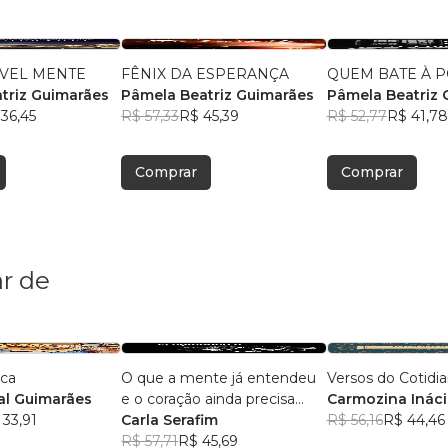
ÁVEL MENTE
FÊNIX DA ESPERANÇA
QUEM BATE À P
triz Guimarães
Pâmela Beatriz Guimarães
Pâmela Beatriz 
36,45
R$ 57,33
R$ 45,39
R$ 52,77
R$ 41,78
Comprar
Comprar
r de
ica
O que a mente já entendeu
Versos do Cotidi
l Guimarães
e o coração ainda precisa
Carmozina Ináci
 33,91
aceitar
Carla Serafim
Rodrigues
R$ 56,16
R$ 44,46
R$ 57,71
R$ 45,69