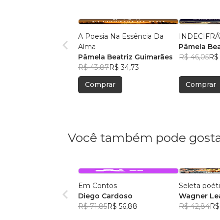
A Poesia Na Essência Da
INDECIFR
Alma
Pâmela Bea
Pâmela Beatriz Guimarães
R$ 46,05
R$ 
R$ 43,87
R$ 34,73
Comprar
Comprar
Você também pode gosta
Em Contos
Seleta poét
Diego Cardoso
Wagner Lea
R$ 71,85
R$ 56,88
R$ 42,84
R$