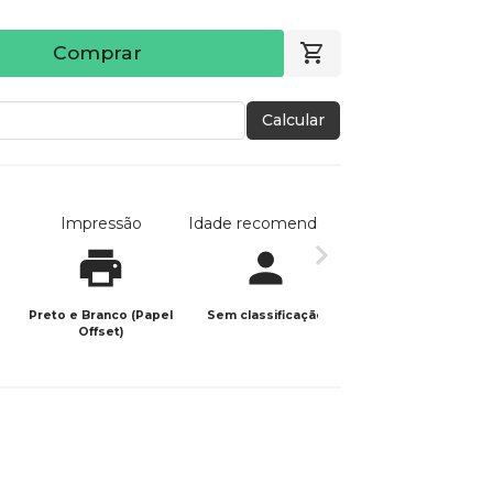
Comprar
Calcular
Impressão
Idade recomendada
Data de publicaç
Preto e Branco (Papel
Sem classificação
14/01/2026
Offset)