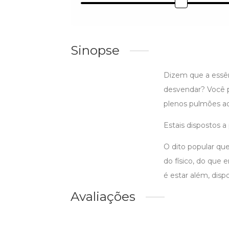
Sinopse
Dizem que a essê
desvendar? Você p
plenos pulmões aos
Estais dispostos 
O dito popular q
do físico, do que e
é estar além, disp
Avaliações