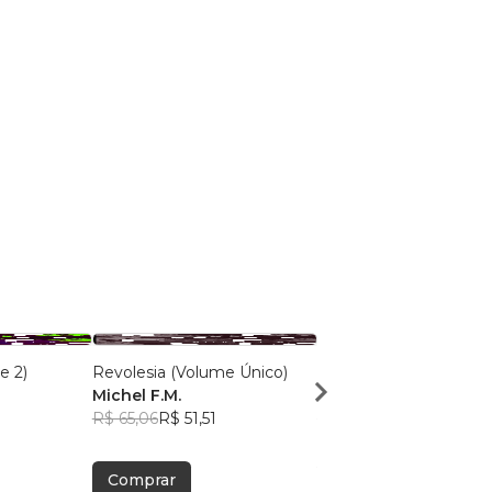
e 2)
Revolesia (Volume Único)
Sujeitos Insubordinado
Michel F.M.
Michel F.M.
R$ 65,06
R$ 51,51
R$ 63,41
R$ 50,20
Comprar
Comprar