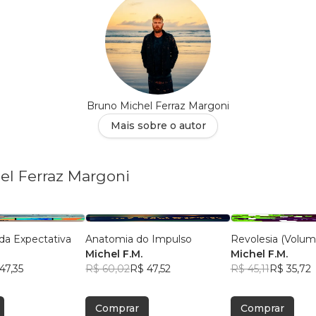
Bruno Michel Ferraz Margoni
Mais sobre o autor
el Ferraz Margoni
 da Expectativa
Anatomia do Impulso
Revolesia (Volum
Michel F.M.
Michel F.M.
47,35
R$ 60,02
R$ 47,52
R$ 45,11
R$ 35,72
Comprar
Comprar