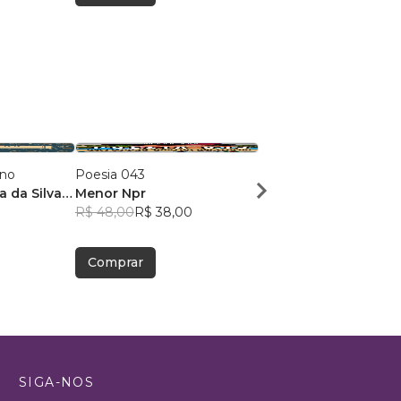
ano
Poesia 043
Dose Poética de Mun
a da Silva
Menor Npr
Victor Sousa Silva
R$ 48,00
R$ 38,00
R$ 49,41
R$ 39,12
Comprar
Comprar
SIGA-NOS