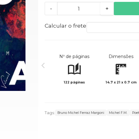
-
+
Calcular o frete
Nº de páginas
Dimensões
122 páginas
14.7 x 21 x 0.7 cm
Tags:
Bruno Michel Ferraz Margoni
Michel F.M.
Poe