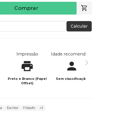
Comprar
Calcular
Impressão
Idade recomendada
Data de publicaç
Preto e Branco (Papel
Sem classificação
14/01/2026
Offset)
ta
Escritor
Filósofo
+5