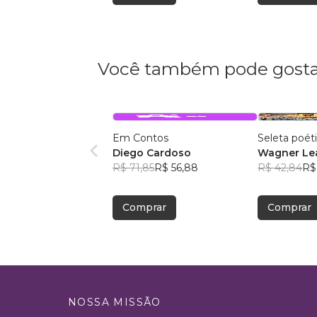
Você também pode gosta
Em Contos
Seleta poét
Diego Cardoso
Wagner Lea
R$ 71,85
R$ 56,88
R$ 42,84
R$
Comprar
Comprar
NOSSA MISSÃO