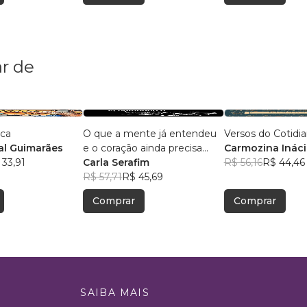
r de
ica
O que a mente já entendeu
Versos do Cotidi
l Guimarães
e o coração ainda precisa
Carmozina Ináci
 33,91
aceitar
Carla Serafim
Rodrigues
R$ 56,16
R$ 44,46
R$ 57,71
R$ 45,69
Comprar
Comprar
SAIBA MAIS