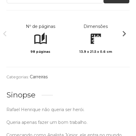
Nº de páginas
Dimensões
98 páginas
13.9 x 21.5 x 0.6 cm
Preto 
Carreiras
Categorias:
Sinopse
Rafael Henrique não queria ser herói.
Queria apenas fazer um bom trabalho.
Começando como Analista Júnior, ele entra no mundo