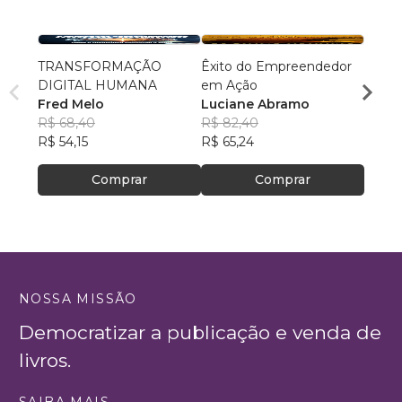
TRANSFORMAÇÃO
Êxito do Empreendedor
Jornad
DIGITAL HUMANA
em Ação
Sandr
Fred Melo
Luciane Abramo
R$ 65
R$ 68,40
R$ 82,40
R$ 51,
R$ 54,15
R$ 65,24
Comprar
Comprar
NOSSA MISSÃO
Democratizar a publicação e venda de
livros.
SAIBA MAIS