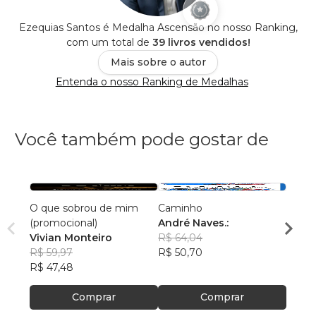
Ezequias Santos é Medalha Ascensão no nosso Ranking,
com um total de
39 livros vendidos!
Mais sobre o autor
Entenda o nosso Ranking de Medalhas
Você também pode gostar de
O que sobrou de mim
Caminho
AS C
(promocional)
André Naves.:
VENC
Vivian Monteiro
R$ 64,04
ROSA
R$ 59,97
R$ 50,70
R$ 74
R$ 47,48
R$ 59
Comprar
Comprar