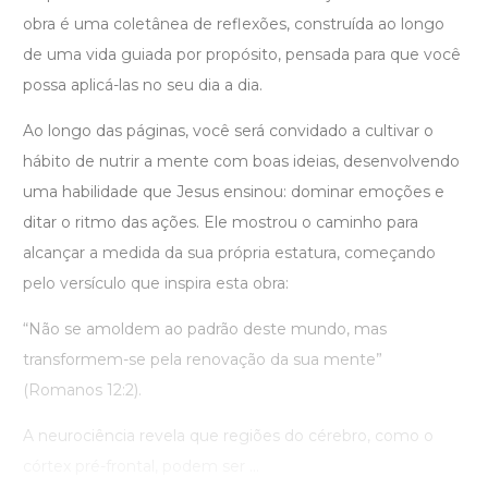
obra é uma coletânea de reflexões, construída ao longo
de uma vida guiada por propósito, pensada para que você
possa aplicá-las no seu dia a dia.
Ao longo das páginas, você será convidado a cultivar o
hábito de nutrir a mente com boas ideias, desenvolvendo
uma habilidade que Jesus ensinou: dominar emoções e
ditar o ritmo das ações. Ele mostrou o caminho para
alcançar a medida da sua própria estatura, começando
pelo versículo que inspira esta obra:
“Não se amoldem ao padrão deste mundo, mas
transformem-se pela renovação da sua mente”
(Romanos 12:2).
A neurociência revela que regiões do cérebro, como o
córtex pré-frontal, podem ser ...