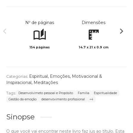
Nº de páginas
Dimensões
154 páginas
14.7 x 21 x 0.9 cm
Preto 
Espiritual
,
Emoções
,
Motivacional &
Categorias:
Inspiracional
,
Meditações
Tags:
Desenvolvimeto pessoal e Propósito
Familia
Espiritualidade
Gestão da emoção
desenvovimento profissional
+4
Sinopse
O que você vai encontrar neste livro faz jus ao título. Esta