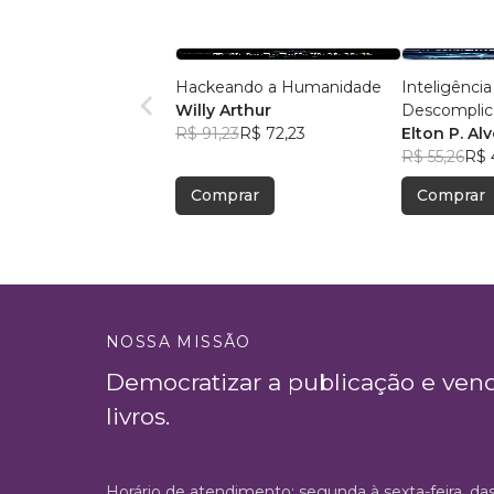
Hackeando a Humanidade
Inteligência 
Willy Arthur
Descomplic
R$ 91,23
R$ 72,23
Elton P. Al
R$ 55,26
R$ 
Comprar
Comprar
NOSSA MISSÃO
Democratizar a publicação e ven
livros.
Horário de atendimento: segunda à sexta-feira, da