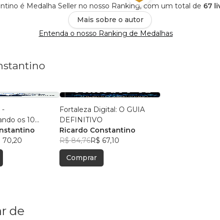
ntino é Medalha Seller no nosso Ranking, com um total de
67 l
Mais sobre o autor
Entenda o nosso Ranking de Medalhas
nstantino
 -
Fortaleza Digital: O GUIA
ndo os 10
DEFINITIVO
 OWASP
nstantino
Ricardo Constantino
 70,20
R$ 84,76
R$ 67,10
Comprar
r de