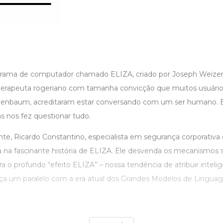
rama de computador chamado ELIZA, criado por Joseph Weize
erapeuta rogeriano com tamanha convicção que muitos usuários,
izenbaum, acreditaram estar conversando com um ser humano. 
s nos fez questionar tudo.
ante, Ricardo Constantino, especialista em segurança corporativa
 na fascinante história de ELIZA. Ele desvenda os mecanismos s
ra o profundo “efeito ELIZA” – nossa tendência de atribuir intel
aça um paralelo com a era atual dos Grandes Modelos de Lingua