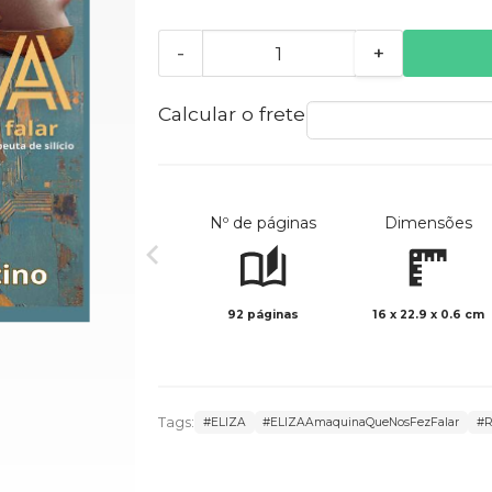
-
+
Calcular o frete
Nº de páginas
Dimensões
92 páginas
16 x 22.9 x 0.6 cm
Tags:
#ELIZA
#ELIZAAmaquinaQueNosFezFalar
#R