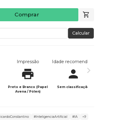
Comprar
Calcular
Impressão
Idade recomendada
Data de publicaç
Preto e Branco (Papel
Sem classificação
14/01/2026
Avena / Pólen)
icardoConstantino
#InteligenciaArtificial
#IA
+9