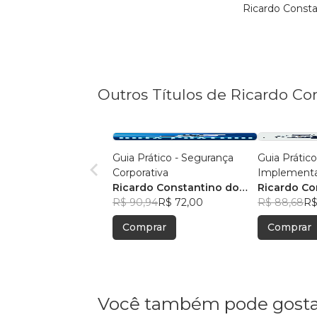
Ricardo Consta
Outros Títulos de Ricardo Co
Guia Prático - Segurança
Guia Prático
Corporativa
Implementa
Ricardo Constantino do
passos do
Ricardo Co
Nascimento
R$ 90,94
R$ 72,00
R$ 88,68
R$
Comprar
Comprar
Você também pode gosta