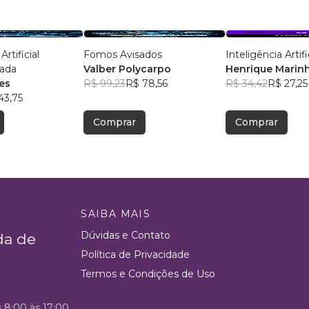
Artificial
Fomos Avisados
Inteligência Artifi
ada
Valber Polycarpo
Henrique Marin
ves
R$ 99,23
R$ 78,56
R$ 34,42
R$ 27,25
43,75
Comprar
Comprar
SAIBA MAIS
Dúvidas e Contato
da de
Política de Privacidade
Termos e Condições de Uso
s 8:00 às 17:00