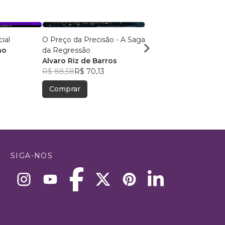
cial
O Preço da Precisão - A Saga
A Era da Abundância
ho
da Regressão
Leandro Maya
Alvaro Riz de Barros
R$ 69,90
R$ 55,34
R$ 88,58
R$ 70,13
Comprar
Comprar
SIGA-NOS