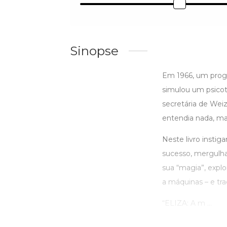
Sinopse
Em 1966, um prog
simulou um psicot
secretária de We
entendia nada, ma
Neste livro instig
sucesso, mergulha
sua “magia”, explo
a máquinas – e tr
“ELIZA: A m ...