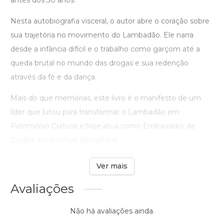
antes dos 30 anos.
Nesta autobiografia visceral, o autor abre o coração sobre
sua trajetória no movimento do Lambadão. Ele narra
desde a infância difícil e o trabalho como garçom até a
queda brutal no mundo das drogas e sua redenção
através da fé e da dança.
Mais do que memórias, este livro é o manifesto de um
líder que lutou para transformar o Lambadão em
Patrimônio Cultural e hoje atua como Embaixador de
Cuiabá. Uma leitura obrigatória ...
Ver mais
Avaliações
Não há avaliações ainda.