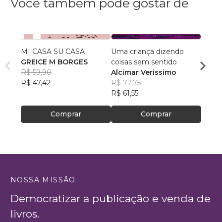
Você também pode gostar de
MI CASA SU CASA
Uma criança dizendo
Chame
GREICE M BORGES
coisas sem sentido
das ri
R$ 59,90
Alcimar Verissimo
Tiago
R$ 47,42
R$ 77,75
R$ 40
R$ 61,55
R$ 32
Comprar
Comprar
NOSSA MISSÃO
Democratizar a publicação e venda de
livros.