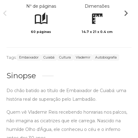
Nº de páginas
Dimensões
60 páginas
14.7 x 21 x 0.4 cm
Col
Tags:
Embaixador
Cuiabá
Cultura
Vlademir
Autobiografia
Sinopse
Do chão batido ao título de Embaixador de Cuiabá: uma
história real de superação pelo Lambadão.
Quem vê Vlademir Reis recebendo honrarias nos palcos,
não imagina as cicatrizes que ele carrega. Nascido na
humilde Olho d'Água, ele conheceu o céu e o inferno