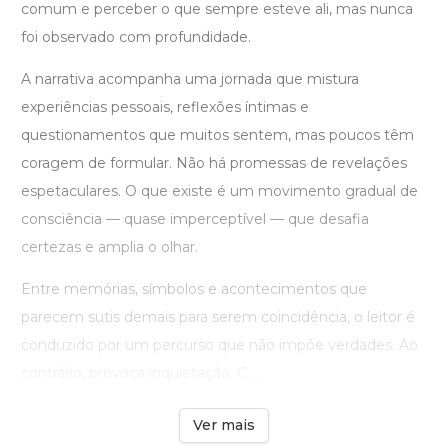
comum e perceber o que sempre esteve ali, mas nunca
foi observado com profundidade.
A narrativa acompanha uma jornada que mistura
experiências pessoais, reflexões íntimas e
questionamentos que muitos sentem, mas poucos têm
coragem de formular. Não há promessas de revelações
espetaculares. O que existe é um movimento gradual de
consciência — quase imperceptível — que desafia
certezas e amplia o olhar.
Entre memórias, símbolos e acontecimentos que
parecem sutis demais para serem coincidência, o leitor é
conduzido por um percurso que não impõe verdades. Ao
contrário, provoca inquietação. C ...
Ver mais