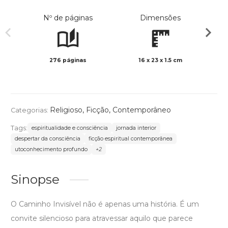
Nº de páginas
Dimensões
276 páginas
16 x 23 x 1.5 cm
Preto 
Religioso
,
Ficção
,
Contemporâneo
Categorias:
Tags:
espiritualidade e consciência
jornada interior
despertar da consciência
ficção espiritual contemporânea
utoconhecimento profundo
+2
Sinopse
O Caminho Invisível não é apenas uma história. É um
convite silencioso para atravessar aquilo que parece